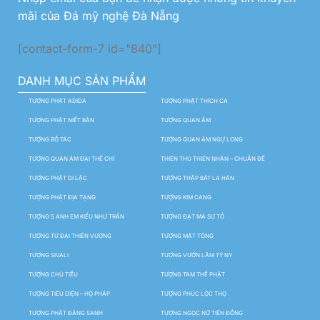
mãi của Đá mỹ nghệ Đà Nẵng
[contact-form-7 id="840"]
DANH MỤC SẢN PHẨM
TƯỢNG PHẬT ADIDA
TƯỢNG PHẬT THÍCH CA
TƯỢNG PHẬT NIẾT BÀN
TƯỢNG QUAN ÂM
TƯỢNG BỒ TÁC
TƯỢNG QUAN ÂM NGỰ LONG
TƯỢNG QUAN ÂM ĐẠI THẾ CHÍ
THIÊN THỦ THIÊN NHÃN – CHUẨN ĐỀ
TƯỢNG PHẬT DI LẶC
TƯỢNG THẬP BÁT LA HÁN
TƯỢNG PHẬT ĐỊA TẠNG
TƯỢNG KIM CANG
TƯỢNG 5 ANH EM KIỀU NHƯ TRẦN
TƯỢNG ĐẠT MA SƯ TỔ
TƯỢNG TỨ ĐẠI THIÊN VƯƠNG
TƯỢNG MẬT TÔNG
TƯỢNG SIVALI
TƯỢNG VƯỜN LÂM TỲ NY
TƯỢNG CHÚ TIỂU
TƯỢNG TAM THẾ PHẬT
TƯỢNG TIÊU DIỆN – HỘ PHÁP
TƯỢNG PHÚC LỘC THỌ
TƯỢNG PHẬT ĐẢNG SANH
TƯỢNG NGỌC NỮ TIÊN ĐỒNG