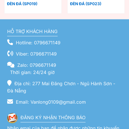
ĐÈN ĐÁ (SP019)
ĐÈN ĐÁ (SP023)
HỖ TRỢ KHÁCH HÀNG
Hotline: 0796671149
Viber: 0796671149
Zalo: 0796671149
Thời gian: 24/24 giờ
Địa chỉ: 277 Mai Đăng Chơn - Ngũ Hành Sơn -
Đà Nẵng
Email: Vanlong0109@gmail.com
ĐĂNG KÝ NHẬN THÔNG BÁO
Nhập emai của bạn để nhận được những tin khuyến