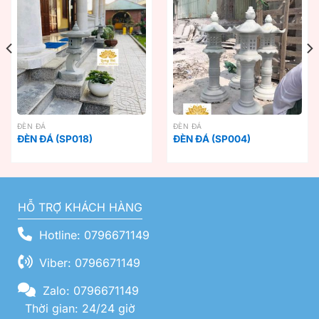
ĐÈN ĐÁ
ĐÈN ĐÁ
ĐÈN ĐÁ (SP018)
ĐÈN ĐÁ (SP004)
HỖ TRỢ KHÁCH HÀNG
Hotline: 0796671149
Viber: 0796671149
Zalo: 0796671149
Thời gian: 24/24 giờ