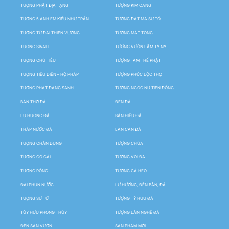
TƯỢNG PHẬT ĐỊA TẠNG
TƯỢNG KIM CANG
TƯỢNG 5 ANH EM KIỀU NHƯ TRẦN
TƯỢNG ĐẠT MA SƯ TỔ
TƯỢNG TỨ ĐẠI THIÊN VƯƠNG
TƯỢNG MẬT TÔNG
TƯỢNG SIVALI
TƯỢNG VƯỜN LÂM TỲ NY
TƯỢNG CHÚ TIỂU
TƯỢNG TAM THẾ PHẬT
TƯỢNG TIÊU DIỆN – HỘ PHÁP
TƯỢNG PHÚC LỘC THỌ
TƯỢNG PHẬT ĐẢNG SANH
TƯỢNG NGỌC NỮ TIÊN ĐỒNG
BÀN THỜ ĐÁ
ĐÈN ĐÁ
LƯ HƯƠNG ĐÁ
BẢN HIỆU ĐÁ
THÁP NƯỚC ĐÁ
LAN CAN ĐÁ
TƯỢNG CHÂN DUNG
TƯỢNG CHÚA
TƯỢNG CÔ GÁI
TƯỢNG VOI ĐÁ
TƯỢNG RỒNG
TƯỢNG CÁ HEO
ĐÀI PHUN NƯỚC
LƯ HƯƠNG, ĐÈN BÀN, ĐÁ
TƯỢNG SƯ TỬ
TƯỢNG TỲ HƯU ĐÁ
TÙY HƯU PHONG THỦY
TƯỢNG LÂN NGHÊ ĐÁ
ĐÈN SÂN VƯỜN
SẢN PHẨM MỚI