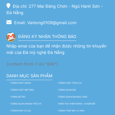
Địa chỉ: 277 Mai Đăng Chơn - Ngũ Hành Sơn -
Đà Nẵng
Email: Vanlong0109@gmail.com
ĐĂNG KÝ NHẬN THÔNG BÁO
Nhập emai của bạn để nhận được những tin khuyến
mãi của Đá mỹ nghệ Đà Nẵng
[contact-form-7 id="840"]
DANH MỤC SẢN PHẨM
TƯỢNG PHẬT ADIDA
TƯỢNG PHẬT THÍCH CA
TƯỢNG PHẬT NIẾT BÀN
TƯỢNG QUAN ÂM
TƯỢNG BỒ TÁC
TƯỢNG QUAN ÂM NGỰ LONG
TƯỢNG QUAN ÂM ĐẠI THẾ CHÍ
THIÊN THỦ THIÊN NHÃN – CHUẨN ĐỀ
TƯỢNG PHẬT DI LẶC
TƯỢNG THẬP BÁT LA HÁN