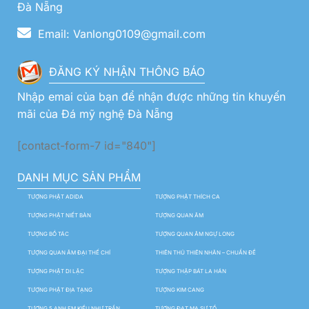
Đà Nẵng
Email: Vanlong0109@gmail.com
ĐĂNG KÝ NHẬN THÔNG BÁO
Nhập emai của bạn để nhận được những tin khuyến
mãi của Đá mỹ nghệ Đà Nẵng
[contact-form-7 id="840"]
DANH MỤC SẢN PHẨM
TƯỢNG PHẬT ADIDA
TƯỢNG PHẬT THÍCH CA
TƯỢNG PHẬT NIẾT BÀN
TƯỢNG QUAN ÂM
TƯỢNG BỒ TÁC
TƯỢNG QUAN ÂM NGỰ LONG
TƯỢNG QUAN ÂM ĐẠI THẾ CHÍ
THIÊN THỦ THIÊN NHÃN – CHUẨN ĐỀ
TƯỢNG PHẬT DI LẶC
TƯỢNG THẬP BÁT LA HÁN
TƯỢNG PHẬT ĐỊA TẠNG
TƯỢNG KIM CANG
TƯỢNG 5 ANH EM KIỀU NHƯ TRẦN
TƯỢNG ĐẠT MA SƯ TỔ