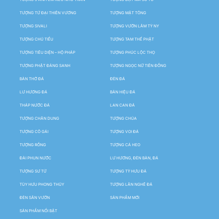
TƯỢNG TỨ ĐẠI THIÊN VƯƠNG
TƯỢNG MẬT TÔNG
TƯỢNG SIVALI
TƯỢNG VƯỜN LÂM TỲ NY
TƯỢNG CHÚ TIỂU
TƯỢNG TAM THẾ PHẬT
TƯỢNG TIÊU DIỆN – HỘ PHÁP
TƯỢNG PHÚC LỘC THỌ
TƯỢNG PHẬT ĐẢNG SANH
TƯỢNG NGỌC NỮ TIÊN ĐỒNG
BÀN THỜ ĐÁ
ĐÈN ĐÁ
LƯ HƯƠNG ĐÁ
BẢN HIỆU ĐÁ
THÁP NƯỚC ĐÁ
LAN CAN ĐÁ
TƯỢNG CHÂN DUNG
TƯỢNG CHÚA
TƯỢNG CÔ GÁI
TƯỢNG VOI ĐÁ
TƯỢNG RỒNG
TƯỢNG CÁ HEO
ĐÀI PHUN NƯỚC
LƯ HƯƠNG, ĐÈN BÀN, ĐÁ
TƯỢNG SƯ TỬ
TƯỢNG TỲ HƯU ĐÁ
TÙY HƯU PHONG THỦY
TƯỢNG LÂN NGHÊ ĐÁ
ĐÈN SÂN VƯỜN
SẢN PHẨM MỚI
SẢN PHẨM NỔI BẬT