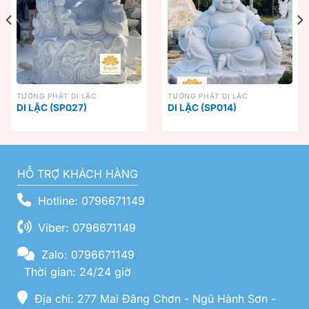
TƯỢNG PHẬT DI LẶC
TƯỢNG PHẬT DI LẶC
DI LẶC (SP027)
DI LẶC (SP014)
HỖ TRỢ KHÁCH HÀNG
Hotline: 0796671149
Viber: 0796671149
Zalo: 0796671149
Thời gian: 24/24 giờ
Địa chỉ: 277 Mai Đăng Chơn - Ngũ Hành Sơn -