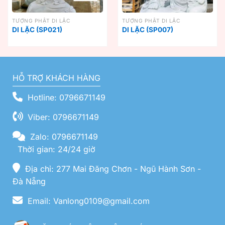
TƯỢNG PHẬT DI LẶC
TƯỢNG PHẬT DI LẶC
DI LẶC (SP021)
DI LẶC (SP007)
HỖ TRỢ KHÁCH HÀNG
Hotline: 0796671149
Viber: 0796671149
Zalo: 0796671149
Thời gian: 24/24 giờ
Địa chỉ: 277 Mai Đăng Chơn - Ngũ Hành Sơn -
Đà Nẵng
Email: Vanlong0109@gmail.com