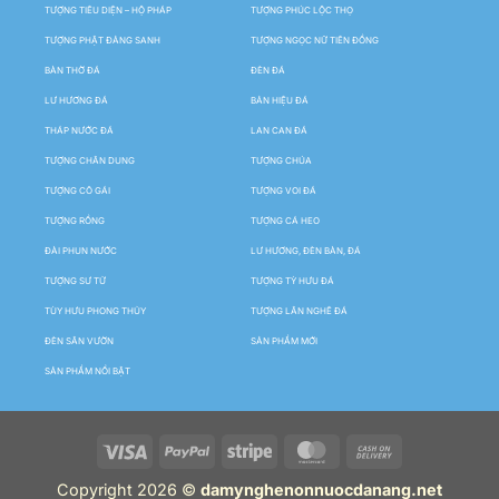
TƯỢNG TIÊU DIỆN – HỘ PHÁP
TƯỢNG PHÚC LỘC THỌ
TƯỢNG PHẬT ĐẢNG SANH
TƯỢNG NGỌC NỮ TIÊN ĐỒNG
BÀN THỜ ĐÁ
ĐÈN ĐÁ
LƯ HƯƠNG ĐÁ
BẢN HIỆU ĐÁ
THÁP NƯỚC ĐÁ
LAN CAN ĐÁ
TƯỢNG CHÂN DUNG
TƯỢNG CHÚA
TƯỢNG CÔ GÁI
TƯỢNG VOI ĐÁ
TƯỢNG RỒNG
TƯỢNG CÁ HEO
ĐÀI PHUN NƯỚC
LƯ HƯƠNG, ĐÈN BÀN, ĐÁ
TƯỢNG SƯ TỬ
TƯỢNG TỲ HƯU ĐÁ
TÙY HƯU PHONG THỦY
TƯỢNG LÂN NGHÊ ĐÁ
ĐÈN SÂN VƯỜN
SẢN PHẨM MỚI
SẢN PHẨM NỔI BẬT
Copyright 2026 ©
damynghenonnuocdanang.net