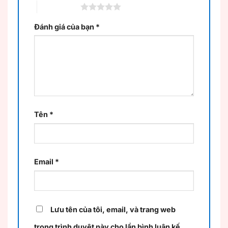
5 trên 5 sao
Đánh giá của bạn
*
Tên
*
Email
*
Lưu tên của tôi, email, và trang web
trong trình duyệt này cho lần bình luận kế