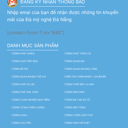
ĐĂNG KÝ NHẬN THÔNG BÁO
Nhập emai của bạn để nhận được những tin khuyến
mãi của Đá mỹ nghệ Đà Nẵng
[contact-form-7 id="840"]
DANH MỤC SẢN PHẨM
TƯỢNG PHẬT ADIDA
TƯỢNG PHẬT THÍCH CA
TƯỢNG PHẬT NIẾT BÀN
TƯỢNG QUAN ÂM
TƯỢNG BỒ TÁC
TƯỢNG QUAN ÂM NGỰ LONG
TƯỢNG QUAN ÂM ĐẠI THẾ CHÍ
THIÊN THỦ THIÊN NHÃN – CHUẨN ĐỀ
TƯỢNG PHẬT DI LẶC
TƯỢNG THẬP BÁT LA HÁN
TƯỢNG PHẬT ĐỊA TẠNG
TƯỢNG KIM CANG
TƯỢNG 5 ANH EM KIỀU NHƯ TRẦN
TƯỢNG ĐẠT MA SƯ TỔ
TƯỢNG TỨ ĐẠI THIÊN VƯƠNG
TƯỢNG MẬT TÔNG
TƯỢNG SIVALI
TƯỢNG VƯỜN LÂM TỲ NY
TƯỢNG CHÚ TIỂU
TƯỢNG TAM THẾ PHẬT