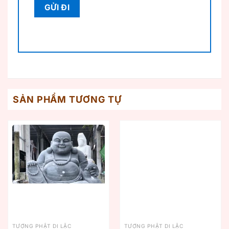
SẢN PHẨM TƯƠNG TỰ
TƯỢNG PHẬT DI LẶC
TƯỢNG PHẬT DI LẶC