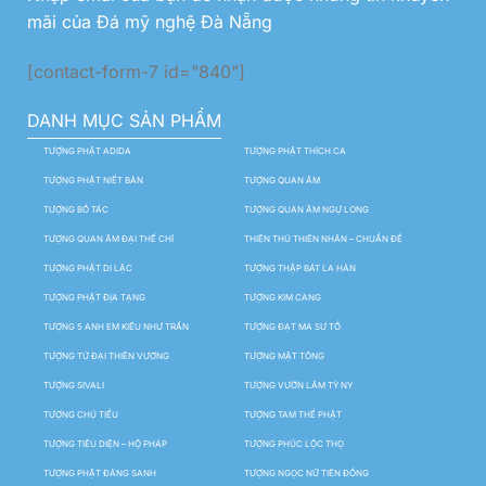
mãi của Đá mỹ nghệ Đà Nẵng
[contact-form-7 id="840"]
DANH MỤC SẢN PHẨM
TƯỢNG PHẬT ADIDA
TƯỢNG PHẬT THÍCH CA
TƯỢNG PHẬT NIẾT BÀN
TƯỢNG QUAN ÂM
TƯỢNG BỒ TÁC
TƯỢNG QUAN ÂM NGỰ LONG
TƯỢNG QUAN ÂM ĐẠI THẾ CHÍ
THIÊN THỦ THIÊN NHÃN – CHUẨN ĐỀ
TƯỢNG PHẬT DI LẶC
TƯỢNG THẬP BÁT LA HÁN
TƯỢNG PHẬT ĐỊA TẠNG
TƯỢNG KIM CANG
TƯỢNG 5 ANH EM KIỀU NHƯ TRẦN
TƯỢNG ĐẠT MA SƯ TỔ
TƯỢNG TỨ ĐẠI THIÊN VƯƠNG
TƯỢNG MẬT TÔNG
TƯỢNG SIVALI
TƯỢNG VƯỜN LÂM TỲ NY
TƯỢNG CHÚ TIỂU
TƯỢNG TAM THẾ PHẬT
TƯỢNG TIÊU DIỆN – HỘ PHÁP
TƯỢNG PHÚC LỘC THỌ
TƯỢNG PHẬT ĐẢNG SANH
TƯỢNG NGỌC NỮ TIÊN ĐỒNG