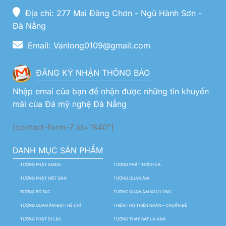
Địa chỉ: 277 Mai Đăng Chơn - Ngũ Hành Sơn -
Đà Nẵng
Email: Vanlong0109@gmail.com
ĐĂNG KÝ NHẬN THÔNG BÁO
Nhập emai của bạn để nhận được những tin khuyến
mãi của Đá mỹ nghệ Đà Nẵng
[contact-form-7 id="840"]
DANH MỤC SẢN PHẨM
TƯỢNG PHẬT ADIDA
TƯỢNG PHẬT THÍCH CA
TƯỢNG PHẬT NIẾT BÀN
TƯỢNG QUAN ÂM
TƯỢNG BỒ TÁC
TƯỢNG QUAN ÂM NGỰ LONG
TƯỢNG QUAN ÂM ĐẠI THẾ CHÍ
THIÊN THỦ THIÊN NHÃN – CHUẨN ĐỀ
TƯỢNG PHẬT DI LẶC
TƯỢNG THẬP BÁT LA HÁN