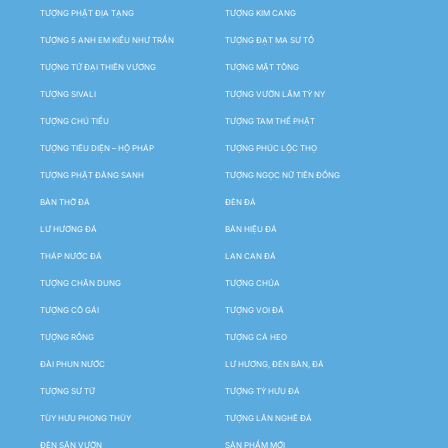
TƯỢNG PHẬT ĐỊA TẠNG
TƯỢNG KIM CANG
TƯỢNG 5 ANH EM KIỀU NHƯ TRẦN
TƯỢNG ĐẠT MA SƯ TỔ
TƯỢNG TỨ ĐẠI THIÊN VƯƠNG
TƯỢNG MẬT TÔNG
TƯỢNG SIVALI
TƯỢNG VƯỜN LÂM TỲ NY
TƯỢNG CHÚ TIỂU
TƯỢNG TAM THẾ PHẬT
TƯỢNG TIÊU DIỆN – HỘ PHÁP
TƯỢNG PHÚC LỘC THỌ
TƯỢNG PHẬT ĐẢNG SANH
TƯỢNG NGỌC NỮ TIÊN ĐỒNG
BÀN THỜ ĐÁ
ĐÈN ĐÁ
LƯ HƯƠNG ĐÁ
BẢN HIỆU ĐÁ
THÁP NƯỚC ĐÁ
LAN CAN ĐÁ
TƯỢNG CHÂN DUNG
TƯỢNG CHÚA
TƯỢNG CÔ GÁI
TƯỢNG VOI ĐÁ
TƯỢNG RỒNG
TƯỢNG CÁ HEO
ĐÀI PHUN NƯỚC
LƯ HƯƠNG, ĐÈN BÀN, ĐÁ
TƯỢNG SƯ TỬ
TƯỢNG TỲ HƯU ĐÁ
TÙY HƯU PHONG THỦY
TƯỢNG LÂN NGHÊ ĐÁ
ĐÈN SÂN VƯỜN
SẢN PHẨM MỚI