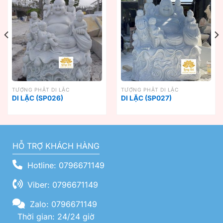
TƯỢNG PHẬT DI LẶC
TƯỢNG PHẬT DI LẶC
DI LẶC (SP026)
DI LẶC (SP027)
HỖ TRỢ KHÁCH HÀNG
Hotline: 0796671149
Viber: 0796671149
Zalo: 0796671149
Thời gian: 24/24 giờ