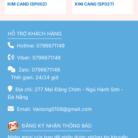
KIM CANG (SP002)
KIM CANG (SP027)
HỖ TRỢ KHÁCH HÀNG
Hotline: 0796671149
Viber: 0796671149
Zalo: 0796671149
Thời gian: 24/24 giờ
Địa chỉ: 277 Mai Đăng Chơn - Ngũ Hành Sơn -
Đà Nẵng
Email: Vanlong0109@gmail.com
ĐĂNG KÝ NHẬN THÔNG BÁO
Nhập emai của bạn để nhận được những tin khuyến