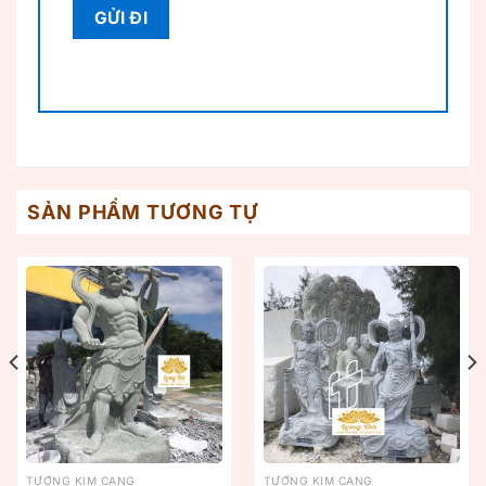
SẢN PHẨM TƯƠNG TỰ
TƯỢNG KIM CANG
TƯỢNG KIM CANG