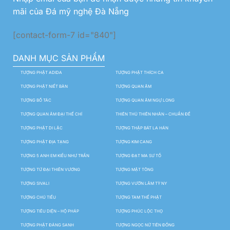
mãi của Đá mỹ nghệ Đà Nẵng
[contact-form-7 id="840"]
DANH MỤC SẢN PHẨM
TƯỢNG PHẬT ADIDA
TƯỢNG PHẬT THÍCH CA
TƯỢNG PHẬT NIẾT BÀN
TƯỢNG QUAN ÂM
TƯỢNG BỒ TÁC
TƯỢNG QUAN ÂM NGỰ LONG
TƯỢNG QUAN ÂM ĐẠI THẾ CHÍ
THIÊN THỦ THIÊN NHÃN – CHUẨN ĐỀ
TƯỢNG PHẬT DI LẶC
TƯỢNG THẬP BÁT LA HÁN
TƯỢNG PHẬT ĐỊA TẠNG
TƯỢNG KIM CANG
TƯỢNG 5 ANH EM KIỀU NHƯ TRẦN
TƯỢNG ĐẠT MA SƯ TỔ
TƯỢNG TỨ ĐẠI THIÊN VƯƠNG
TƯỢNG MẬT TÔNG
TƯỢNG SIVALI
TƯỢNG VƯỜN LÂM TỲ NY
TƯỢNG CHÚ TIỂU
TƯỢNG TAM THẾ PHẬT
TƯỢNG TIÊU DIỆN – HỘ PHÁP
TƯỢNG PHÚC LỘC THỌ
TƯỢNG PHẬT ĐẢNG SANH
TƯỢNG NGỌC NỮ TIÊN ĐỒNG