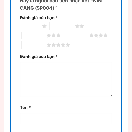
Hãy là người đầu tiên nhận xét “KIM
CANG (SP004)”
Đánh giá của bạn
*
1 trên 5 sao
2 trên 5 sao
3 trên 5 sao
4 trên 5 sao
5 trên 5 sao
Đánh giá của bạn
*
Tên
*