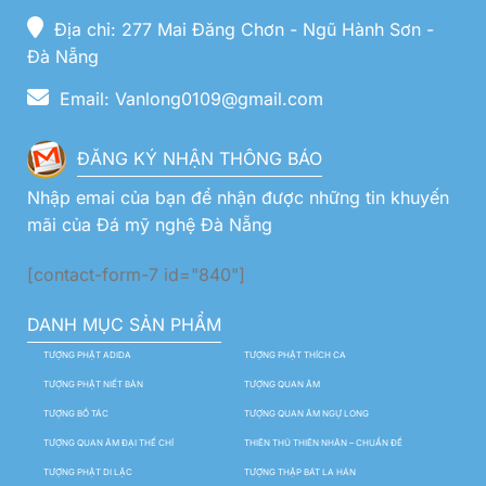
Địa chỉ: 277 Mai Đăng Chơn - Ngũ Hành Sơn -
Đà Nẵng
Email: Vanlong0109@gmail.com
ĐĂNG KÝ NHẬN THÔNG BÁO
Nhập emai của bạn để nhận được những tin khuyến
mãi của Đá mỹ nghệ Đà Nẵng
[contact-form-7 id="840"]
DANH MỤC SẢN PHẨM
TƯỢNG PHẬT ADIDA
TƯỢNG PHẬT THÍCH CA
TƯỢNG PHẬT NIẾT BÀN
TƯỢNG QUAN ÂM
TƯỢNG BỒ TÁC
TƯỢNG QUAN ÂM NGỰ LONG
TƯỢNG QUAN ÂM ĐẠI THẾ CHÍ
THIÊN THỦ THIÊN NHÃN – CHUẨN ĐỀ
TƯỢNG PHẬT DI LẶC
TƯỢNG THẬP BÁT LA HÁN