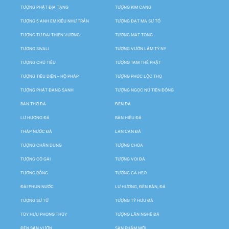
TƯỢNG PHẬT ĐỊA TẠNG
TƯỢNG KIM CANG
TƯỢNG 5 ANH EM KIỀU NHƯ TRẦN
TƯỢNG ĐẠT MA SƯ TỔ
TƯỢNG TỨ ĐẠI THIÊN VƯƠNG
TƯỢNG MẬT TÔNG
TƯỢNG SIVALI
TƯỢNG VƯỜN LÂM TỲ NY
TƯỢNG CHÚ TIỂU
TƯỢNG TAM THẾ PHẬT
TƯỢNG TIÊU DIỆN – HỘ PHÁP
TƯỢNG PHÚC LỘC THỌ
TƯỢNG PHẬT ĐẢNG SANH
TƯỢNG NGỌC NỮ TIÊN ĐỒNG
BÀN THỜ ĐÁ
ĐÈN ĐÁ
LƯ HƯƠNG ĐÁ
BẢN HIỆU ĐÁ
THÁP NƯỚC ĐÁ
LAN CAN ĐÁ
TƯỢNG CHÂN DUNG
TƯỢNG CHÚA
TƯỢNG CÔ GÁI
TƯỢNG VOI ĐÁ
TƯỢNG RỒNG
TƯỢNG CÁ HEO
ĐÀI PHUN NƯỚC
LƯ HƯƠNG, ĐÈN BÀN, ĐÁ
TƯỢNG SƯ TỬ
TƯỢNG TỲ HƯU ĐÁ
TÙY HƯU PHONG THỦY
TƯỢNG LÂN NGHÊ ĐÁ
ĐÈN SÂN VƯỜN
SẢN PHẨM MỚI