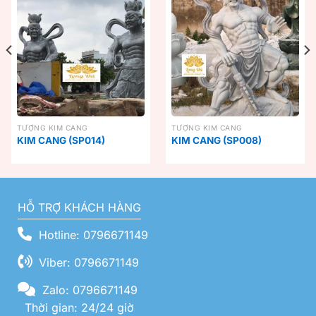
TƯỢNG KIM CANG
TƯỢNG KIM CANG
KIM CANG (SP014)
KIM CANG (SP008)
HỖ TRỢ KHÁCH HÀNG
Hotline: 0796671149
Viber: 0796671149
Zalo: 0796671149
Thời gian: 24/24 giờ