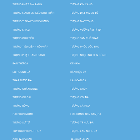
TƯỢNG PHẬT ĐỊA TẠNG
TƯỢNG KIM CANG
TƯỢNG 5 ANH EM KIỀU NHƯ TRẦN
TƯỢNG ĐẠT MA SƯ TỔ
TƯỢNG TỨ ĐẠI THIÊN VƯƠNG
TƯỢNG MẬT TÔNG
TƯỢNG SIVALI
TƯỢNG VƯỜN LÂM TỲ NY
TƯỢNG CHÚ TIỂU
TƯỢNG TAM THẾ PHẬT
TƯỢNG TIÊU DIỆN – HỘ PHÁP
TƯỢNG PHÚC LỘC THỌ
TƯỢNG PHẬT ĐẢNG SANH
TƯỢNG NGỌC NỮ TIÊN ĐỒNG
BÀN THỜ ĐÁ
ĐÈN ĐÁ
LƯ HƯƠNG ĐÁ
BẢN HIỆU ĐÁ
THÁP NƯỚC ĐÁ
LAN CAN ĐÁ
TƯỢNG CHÂN DUNG
TƯỢNG CHÚA
TƯỢNG CÔ GÁI
TƯỢNG VOI ĐÁ
TƯỢNG RỒNG
TƯỢNG CÁ HEO
ĐÀI PHUN NƯỚC
LƯ HƯƠNG, ĐÈN BÀN, ĐÁ
TƯỢNG SƯ TỬ
TƯỢNG TỲ HƯU ĐÁ
TÙY HƯU PHONG THỦY
TƯỢNG LÂN NGHÊ ĐÁ
ĐÈN SÂN VƯỜN
SẢN PHẨM MỚI