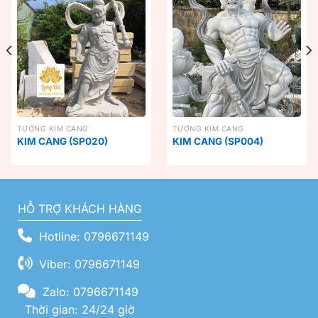
TƯỢNG KIM CANG
TƯỢNG KIM CANG
KIM CANG (SP020)
KIM CANG (SP004)
HỖ TRỢ KHÁCH HÀNG
Hotline: 0796671149
Viber: 0796671149
Zalo: 0796671149
Thời gian: 24/24 giờ