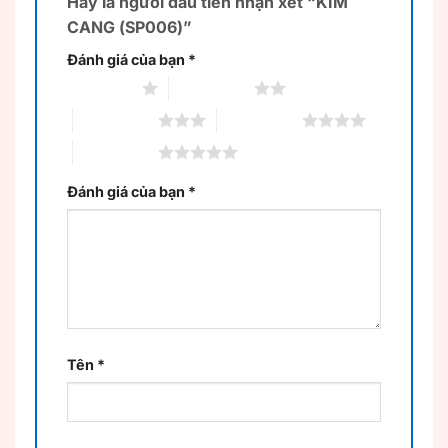
Hãy là người đầu tiên nhận xét “KIM
CANG (SP006)”
Đánh giá của bạn
*
1 trên 5 sao
2 trên 5 sao
3 trên 5 sao
4 trên 5 sao
5 trên 5 sao
Đánh giá của bạn
*
Tên
*