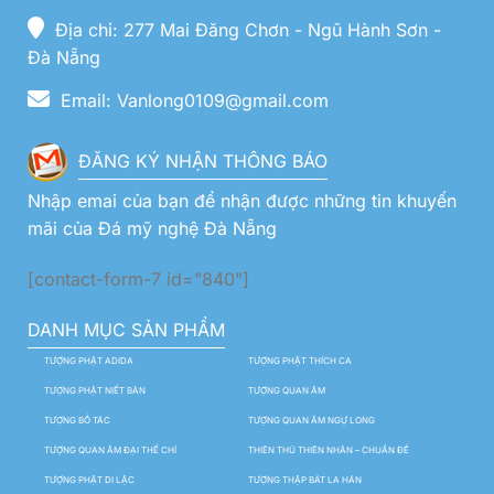
Địa chỉ: 277 Mai Đăng Chơn - Ngũ Hành Sơn -
Đà Nẵng
Email: Vanlong0109@gmail.com
ĐĂNG KÝ NHẬN THÔNG BÁO
Nhập emai của bạn để nhận được những tin khuyến
mãi của Đá mỹ nghệ Đà Nẵng
[contact-form-7 id="840"]
DANH MỤC SẢN PHẨM
TƯỢNG PHẬT ADIDA
TƯỢNG PHẬT THÍCH CA
TƯỢNG PHẬT NIẾT BÀN
TƯỢNG QUAN ÂM
TƯỢNG BỒ TÁC
TƯỢNG QUAN ÂM NGỰ LONG
TƯỢNG QUAN ÂM ĐẠI THẾ CHÍ
THIÊN THỦ THIÊN NHÃN – CHUẨN ĐỀ
TƯỢNG PHẬT DI LẶC
TƯỢNG THẬP BÁT LA HÁN