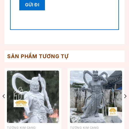
SẢN PHẨM TƯƠNG TỰ
TƯỢNG KIM CANG
TƯỢNG KIM CANG