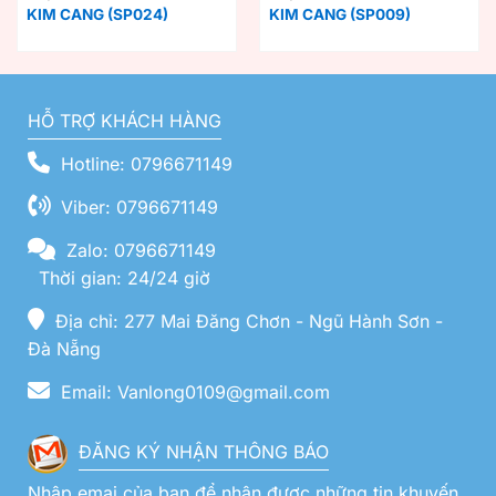
KIM CANG (SP024)
KIM CANG (SP009)
HỖ TRỢ KHÁCH HÀNG
Hotline: 0796671149
Viber: 0796671149
Zalo: 0796671149
Thời gian: 24/24 giờ
Địa chỉ: 277 Mai Đăng Chơn - Ngũ Hành Sơn -
Đà Nẵng
Email: Vanlong0109@gmail.com
ĐĂNG KÝ NHẬN THÔNG BÁO
Nhập emai của bạn để nhận được những tin khuyến