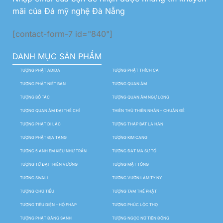
mãi của Đá mỹ nghệ Đà Nẵng
[contact-form-7 id="840"]
DANH MỤC SẢN PHẨM
TƯỢNG PHẬT ADIDA
TƯỢNG PHẬT THÍCH CA
TƯỢNG PHẬT NIẾT BÀN
TƯỢNG QUAN ÂM
TƯỢNG BỒ TÁC
TƯỢNG QUAN ÂM NGỰ LONG
TƯỢNG QUAN ÂM ĐẠI THẾ CHÍ
THIÊN THỦ THIÊN NHÃN – CHUẨN ĐỀ
TƯỢNG PHẬT DI LẶC
TƯỢNG THẬP BÁT LA HÁN
TƯỢNG PHẬT ĐỊA TẠNG
TƯỢNG KIM CANG
TƯỢNG 5 ANH EM KIỀU NHƯ TRẦN
TƯỢNG ĐẠT MA SƯ TỔ
TƯỢNG TỨ ĐẠI THIÊN VƯƠNG
TƯỢNG MẬT TÔNG
TƯỢNG SIVALI
TƯỢNG VƯỜN LÂM TỲ NY
TƯỢNG CHÚ TIỂU
TƯỢNG TAM THẾ PHẬT
TƯỢNG TIÊU DIỆN – HỘ PHÁP
TƯỢNG PHÚC LỘC THỌ
TƯỢNG PHẬT ĐẢNG SANH
TƯỢNG NGỌC NỮ TIÊN ĐỒNG