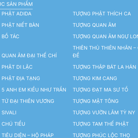
ỤC SẢN PHẨM
 PHẬT ADIDA
TƯỢNG PHẬT THÍCH CA
PHẬT NIẾT BÀN
TƯỢNG QUAN ÂM
 BỒ TÁC
TƯỢNG QUAN ÂM NGỰ LO
THIÊN THỦ THIÊN NHÃN –
QUAN ÂM ĐẠI THẾ CHÍ
ĐỀ
PHẬT DI LẶC
TƯỢNG THẬP BÁT LA HÁN
 PHẬT ĐỊA TẠNG
TƯỢNG KIM CANG
5 ANH EM KIỀU NHƯ TRẦN
TƯỢNG ĐẠT MA SƯ TỔ
TỨ ĐẠI THIÊN VƯƠNG
TƯỢNG MẬT TÔNG
SIVALI
TƯỢNG VƯỜN LÂM TỲ NY
 CHÚ TIỂU
TƯỢNG TAM THẾ PHẬT
TIÊU DIỆN – HỘ PHÁP
TƯỢNG PHÚC LỘC THỌ