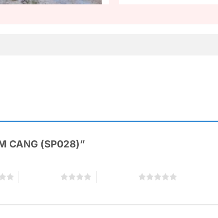
“KIM CANG (SP028)”
4 trên 5 sao
5 trên 5 sao