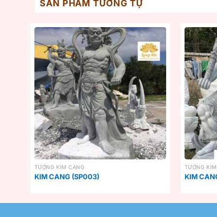
SẢN PHẨM TƯƠNG TỰ
TƯỢNG KIM CANG
TƯỢNG KIM
KIM CANG (SP003)
KIM CANG