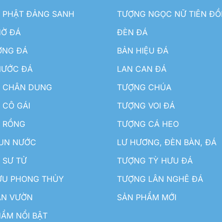
 PHẬT ĐẢNG SANH
TƯỢNG NGỌC NỮ TIÊN Đ
HỜ ĐÁ
ĐÈN ĐÁ
ƠNG ĐÁ
BẢN HIỆU ĐÁ
NƯỚC ĐÁ
LAN CAN ĐÁ
 CHÂN DUNG
TƯỢNG CHÚA
 CÔ GÁI
TƯỢNG VOI ĐÁ
 RỒNG
TƯỢNG CÁ HEO
HUN NƯỚC
LƯ HƯƠNG, ĐÈN BÀN, ĐÁ
 SƯ TỬ
TƯỢNG TỲ HƯU ĐÁ
ƯU PHONG THỦY
TƯỢNG LÂN NGHÊ ĐÁ
ÂN VƯỜN
SẢN PHẨM MỚI
ẨM NỔI BẬT