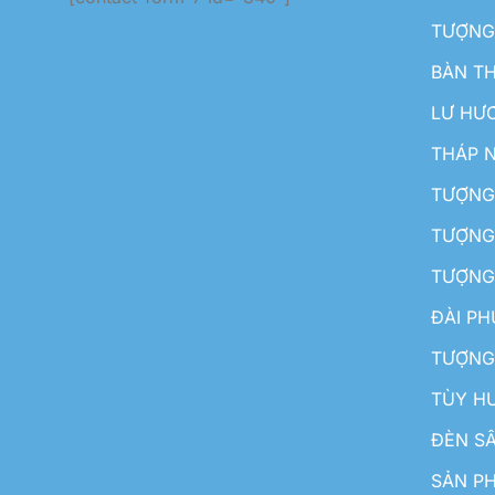
TƯỢNG
BÀN T
LƯ HƯ
THÁP 
TƯỢNG
TƯỢNG
TƯỢNG
ĐÀI P
TƯỢNG
TÙY H
ĐÈN S
SẢN PH