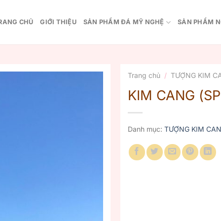
RANG CHỦ
GIỚI THIỆU
SẢN PHẨM ĐÁ MỸ NGHỆ
SẢN PHẨM N
Trang chủ
/
TƯỢNG KIM C
KIM CANG (SP
Danh mục:
TƯỢNG KIM CA