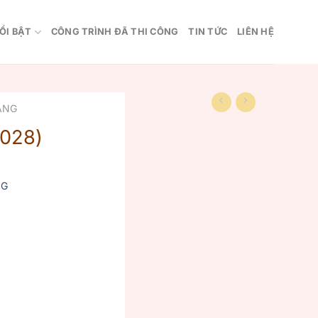
ỔI BẬT
CÔNG TRÌNH ĐÃ THI CÔNG
TIN TỨC
LIÊN HỆ
ANG
028)
NG