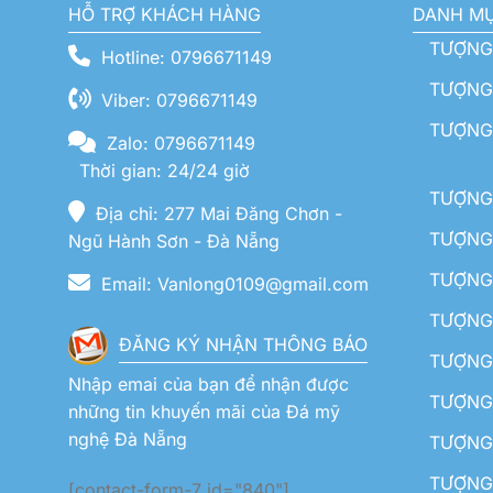
HỖ TRỢ KHÁCH HÀNG
DANH M
TƯỢNG
Hotline: 0796671149
TƯỢNG 
Viber: 0796671149
TƯỢNG
Zalo: 0796671149
Thời gian: 24/24 giờ
TƯỢNG 
Địa chỉ: 277 Mai Đăng Chơn -
TƯỢNG 
Ngũ Hành Sơn - Đà Nẵng
TƯỢNG
Email: Vanlong0109@gmail.com
TƯỢNG 
ĐĂNG KÝ NHẬN THÔNG BÁO
TƯỢNG 
Nhập emai của bạn để nhận được
TƯỢNG 
những tin khuyến mãi của Đá mỹ
nghệ Đà Nẵng
TƯỢNG
TƯỢNG 
[contact-form-7 id="840"]