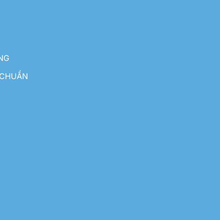
NG
 CHUẨN