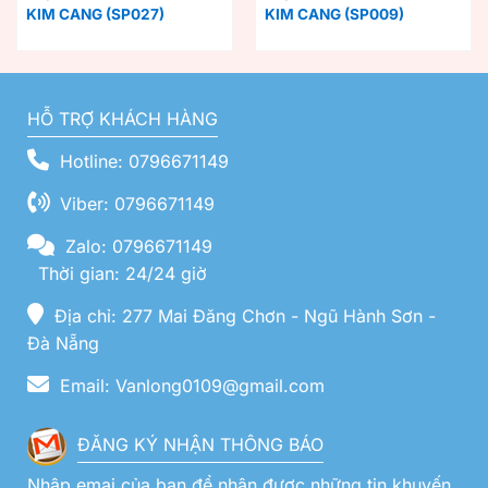
KIM CANG (SP027)
KIM CANG (SP009)
HỖ TRỢ KHÁCH HÀNG
Hotline: 0796671149
Viber: 0796671149
Zalo: 0796671149
Thời gian: 24/24 giờ
Địa chỉ: 277 Mai Đăng Chơn - Ngũ Hành Sơn -
Đà Nẵng
Email: Vanlong0109@gmail.com
ĐĂNG KÝ NHẬN THÔNG BÁO
Nhập emai của bạn để nhận được những tin khuyến