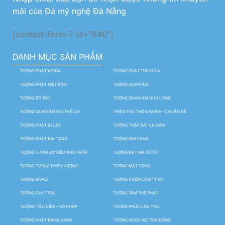
mãi của Đá mỹ nghệ Đà Nẵng
[contact-form-7 id="840"]
DANH MỤC SẢN PHẨM
TƯỢNG PHẬT ADIDA
TƯỢNG PHẬT THÍCH CA
TƯỢNG PHẬT NIẾT BÀN
TƯỢNG QUAN ÂM
TƯỢNG BỒ TÁC
TƯỢNG QUAN ÂM NGỰ LONG
TƯỢNG QUAN ÂM ĐẠI THẾ CHÍ
THIÊN THỦ THIÊN NHÃN – CHUẨN ĐỀ
TƯỢNG PHẬT DI LẶC
TƯỢNG THẬP BÁT LA HÁN
TƯỢNG PHẬT ĐỊA TẠNG
TƯỢNG KIM CANG
TƯỢNG 5 ANH EM KIỀU NHƯ TRẦN
TƯỢNG ĐẠT MA SƯ TỔ
TƯỢNG TỨ ĐẠI THIÊN VƯƠNG
TƯỢNG MẬT TÔNG
TƯỢNG SIVALI
TƯỢNG VƯỜN LÂM TỲ NY
TƯỢNG CHÚ TIỂU
TƯỢNG TAM THẾ PHẬT
TƯỢNG TIÊU DIỆN – HỘ PHÁP
TƯỢNG PHÚC LỘC THỌ
TƯỢNG PHẬT ĐẢNG SANH
TƯỢNG NGỌC NỮ TIÊN ĐỒNG