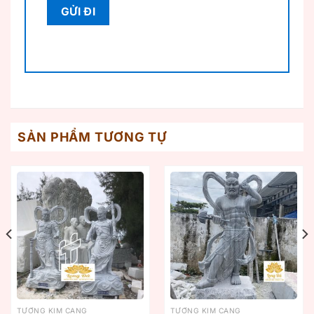
SẢN PHẨM TƯƠNG TỰ
TƯỢNG KIM CANG
TƯỢNG KIM CANG