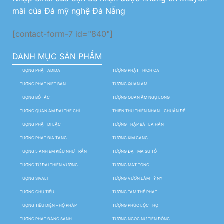
mãi của Đá mỹ nghệ Đà Nẵng
[contact-form-7 id="840"]
DANH MỤC SẢN PHẨM
TƯỢNG PHẬT ADIDA
TƯỢNG PHẬT THÍCH CA
TƯỢNG PHẬT NIẾT BÀN
TƯỢNG QUAN ÂM
TƯỢNG BỒ TÁC
TƯỢNG QUAN ÂM NGỰ LONG
TƯỢNG QUAN ÂM ĐẠI THẾ CHÍ
THIÊN THỦ THIÊN NHÃN – CHUẨN ĐỀ
TƯỢNG PHẬT DI LẶC
TƯỢNG THẬP BÁT LA HÁN
TƯỢNG PHẬT ĐỊA TẠNG
TƯỢNG KIM CANG
TƯỢNG 5 ANH EM KIỀU NHƯ TRẦN
TƯỢNG ĐẠT MA SƯ TỔ
TƯỢNG TỨ ĐẠI THIÊN VƯƠNG
TƯỢNG MẬT TÔNG
TƯỢNG SIVALI
TƯỢNG VƯỜN LÂM TỲ NY
TƯỢNG CHÚ TIỂU
TƯỢNG TAM THẾ PHẬT
TƯỢNG TIÊU DIỆN – HỘ PHÁP
TƯỢNG PHÚC LỘC THỌ
TƯỢNG PHẬT ĐẢNG SANH
TƯỢNG NGỌC NỮ TIÊN ĐỒNG