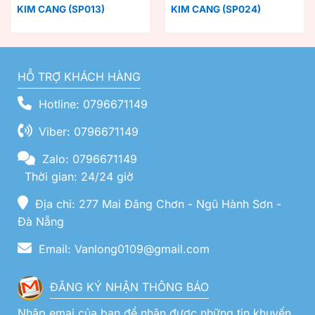
KIM CANG (SP013)
KIM CANG (SP024)
HỖ TRỢ KHÁCH HÀNG
Hotline: 0796671149
Viber: 0796671149
Zalo: 0796671149
Thời gian: 24/24 giờ
Địa chỉ: 277 Mai Đăng Chơn - Ngũ Hành Sơn -
Đà Nẵng
Email: Vanlong0109@gmail.com
ĐĂNG KÝ NHẬN THÔNG BÁO
Nhập emai của bạn để nhận được những tin khuyến