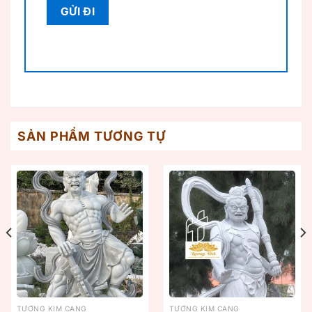
SẢN PHẨM TƯƠNG TỰ
TƯỢNG KIM CANG
TƯỢNG KIM CANG