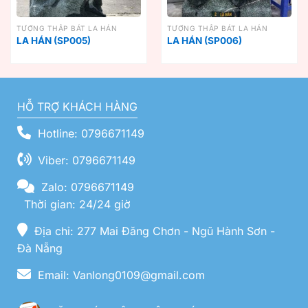
TƯỢNG THẬP BÁT LA HÁN
TƯỢNG THẬP BÁT LA HÁN
LA HÁN (SP005)
LA HÁN (SP006)
HỖ TRỢ KHÁCH HÀNG
Hotline: 0796671149
Viber: 0796671149
Zalo: 0796671149
Thời gian: 24/24 giờ
Địa chỉ: 277 Mai Đăng Chơn - Ngũ Hành Sơn -
Đà Nẵng
Email: Vanlong0109@gmail.com