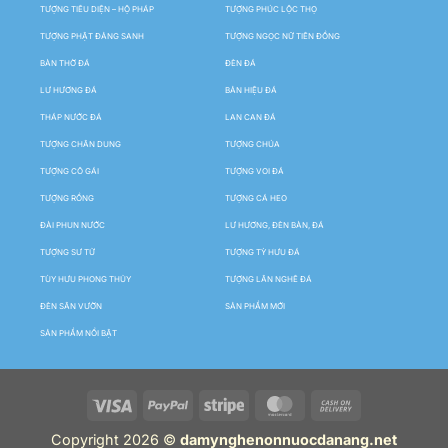
TƯỢNG TIÊU DIỆN – HỘ PHÁP
TƯỢNG PHÚC LỘC THỌ
TƯỢNG PHẬT ĐẢNG SANH
TƯỢNG NGỌC NỮ TIÊN ĐỒNG
BÀN THỜ ĐÁ
ĐÈN ĐÁ
LƯ HƯƠNG ĐÁ
BẢN HIỆU ĐÁ
THÁP NƯỚC ĐÁ
LAN CAN ĐÁ
TƯỢNG CHÂN DUNG
TƯỢNG CHÚA
TƯỢNG CÔ GÁI
TƯỢNG VOI ĐÁ
TƯỢNG RỒNG
TƯỢNG CÁ HEO
ĐÀI PHUN NƯỚC
LƯ HƯƠNG, ĐÈN BÀN, ĐÁ
TƯỢNG SƯ TỬ
TƯỢNG TỲ HƯU ĐÁ
TÙY HƯU PHONG THỦY
TƯỢNG LÂN NGHÊ ĐÁ
ĐÈN SÂN VƯỜN
SẢN PHẨM MỚI
SẢN PHẨM NỔI BẬT
Copyright 2026 ©
damynghenonnuocdanang.net