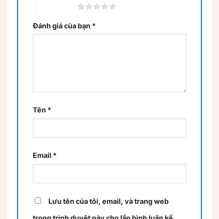
5 trên 5 sao
Đánh giá của bạn
*
Tên
*
Email
*
Lưu tên của tôi, email, và trang web
trong trình duyệt này cho lần bình luận kế