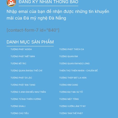
ĐĂNG KÝ NHẬN THÔNG BÁO
Nhập emai của bạn để nhận được những tin khuyến
mãi của Đá mỹ nghệ Đà Nẵng
[contact-form-7 id="840"]
DANH MỤC SẢN PHẨM
TƯỢNG PHẬT ADIDA
TƯỢNG PHẬT THÍCH CA
TƯỢNG PHẬT NIẾT BÀN
TƯỢNG QUAN ÂM
TƯỢNG BỒ TÁC
TƯỢNG QUAN ÂM NGỰ LONG
TƯỢNG QUAN ÂM ĐẠI THẾ CHÍ
THIÊN THỦ THIÊN NHÃN – CHUẨN ĐỀ
TƯỢNG PHẬT DI LẶC
TƯỢNG THẬP BÁT LA HÁN
TƯỢNG PHẬT ĐỊA TẠNG
TƯỢNG KIM CANG
TƯỢNG 5 ANH EM KIỀU NHƯ TRẦN
TƯỢNG ĐẠT MA SƯ TỔ
TƯỢNG TỨ ĐẠI THIÊN VƯƠNG
TƯỢNG MẬT TÔNG
TƯỢNG SIVALI
TƯỢNG VƯỜN LÂM TỲ NY
TƯỢNG CHÚ TIỂU
TƯỢNG TAM THẾ PHẬT