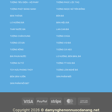
TƯỢNG TIÊU DIỆN – HỘ PHÁP
TƯỢNG PHÚC LỘC THỌ
TƯỢNG PHẬT ĐẢNG SANH
TƯỢNG NGỌC NỮ TIÊN ĐỒNG
BÀN THỜ ĐÁ
ĐÈN ĐÁ
LƯ HƯƠNG ĐÁ
BẢN HIỆU ĐÁ
THÁP NƯỚC ĐÁ
LAN CAN ĐÁ
TƯỢNG CHÂN DUNG
TƯỢNG CHÚA
TƯỢNG CÔ GÁI
TƯỢNG VOI ĐÁ
TƯỢNG RỒNG
TƯỢNG CÁ HEO
ĐÀI PHUN NƯỚC
LƯ HƯƠNG, ĐÈN BÀN, ĐÁ
TƯỢNG SƯ TỬ
TƯỢNG TỲ HƯU ĐÁ
TÙY HƯU PHONG THỦY
TƯỢNG LÂN NGHÊ ĐÁ
ĐÈN SÂN VƯỜN
SẢN PHẨM MỚI
SẢN PHẨM NỔI BẬT
Copyright 2026 ©
damynghenonnuocdanang.net