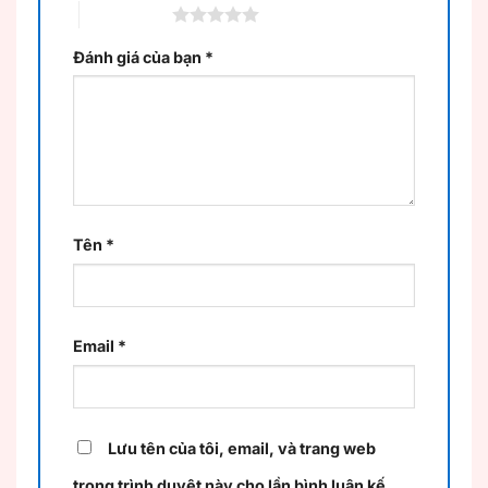
5 trên 5 sao
Đánh giá của bạn
*
Tên
*
Email
*
Lưu tên của tôi, email, và trang web
trong trình duyệt này cho lần bình luận kế