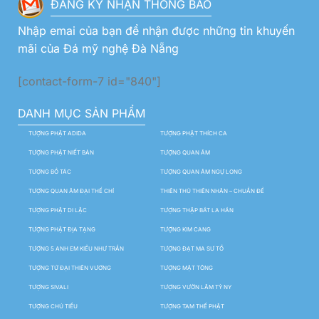
ĐĂNG KÝ NHẬN THÔNG BÁO
Nhập emai của bạn để nhận được những tin khuyến
mãi của Đá mỹ nghệ Đà Nẵng
[contact-form-7 id="840"]
DANH MỤC SẢN PHẨM
TƯỢNG PHẬT ADIDA
TƯỢNG PHẬT THÍCH CA
TƯỢNG PHẬT NIẾT BÀN
TƯỢNG QUAN ÂM
TƯỢNG BỒ TÁC
TƯỢNG QUAN ÂM NGỰ LONG
TƯỢNG QUAN ÂM ĐẠI THẾ CHÍ
THIÊN THỦ THIÊN NHÃN – CHUẨN ĐỀ
TƯỢNG PHẬT DI LẶC
TƯỢNG THẬP BÁT LA HÁN
TƯỢNG PHẬT ĐỊA TẠNG
TƯỢNG KIM CANG
TƯỢNG 5 ANH EM KIỀU NHƯ TRẦN
TƯỢNG ĐẠT MA SƯ TỔ
TƯỢNG TỨ ĐẠI THIÊN VƯƠNG
TƯỢNG MẬT TÔNG
TƯỢNG SIVALI
TƯỢNG VƯỜN LÂM TỲ NY
TƯỢNG CHÚ TIỂU
TƯỢNG TAM THẾ PHẬT