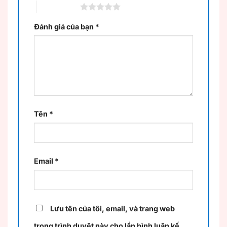
5 trên 5 sao
Đánh giá của bạn
*
Tên
*
Email
*
Lưu tên của tôi, email, và trang web
trong trình duyệt này cho lần bình luận kế