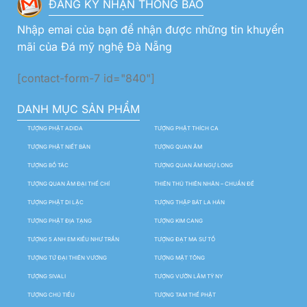
ĐĂNG KÝ NHẬN THÔNG BÁO
Nhập emai của bạn để nhận được những tin khuyến
mãi của Đá mỹ nghệ Đà Nẵng
[contact-form-7 id="840"]
DANH MỤC SẢN PHẨM
TƯỢNG PHẬT ADIDA
TƯỢNG PHẬT THÍCH CA
TƯỢNG PHẬT NIẾT BÀN
TƯỢNG QUAN ÂM
TƯỢNG BỒ TÁC
TƯỢNG QUAN ÂM NGỰ LONG
TƯỢNG QUAN ÂM ĐẠI THẾ CHÍ
THIÊN THỦ THIÊN NHÃN – CHUẨN ĐỀ
TƯỢNG PHẬT DI LẶC
TƯỢNG THẬP BÁT LA HÁN
TƯỢNG PHẬT ĐỊA TẠNG
TƯỢNG KIM CANG
TƯỢNG 5 ANH EM KIỀU NHƯ TRẦN
TƯỢNG ĐẠT MA SƯ TỔ
TƯỢNG TỨ ĐẠI THIÊN VƯƠNG
TƯỢNG MẬT TÔNG
TƯỢNG SIVALI
TƯỢNG VƯỜN LÂM TỲ NY
TƯỢNG CHÚ TIỂU
TƯỢNG TAM THẾ PHẬT