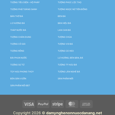
TƯỢNG TIÊU DIỆN – HỘ PHÁP
TƯỢNG PHÚC LỘC THỌ
TƯỢNG PHẬT ĐẢNG SANH
TƯỢNG NGỌC NỮ TIÊN ĐỒNG
BÀN THỜ ĐÁ
ĐÈN ĐÁ
LƯ HƯƠNG ĐÁ
BẢN HIỆU ĐÁ
THÁP NƯỚC ĐÁ
LAN CAN ĐÁ
TƯỢNG CHÂN DUNG
TƯỢNG CHÚA
TƯỢNG CÔ GÁI
TƯỢNG VOI ĐÁ
TƯỢNG RỒNG
TƯỢNG CÁ HEO
ĐÀI PHUN NƯỚC
LƯ HƯƠNG, ĐÈN BÀN, ĐÁ
TƯỢNG SƯ TỬ
TƯỢNG TỲ HƯU ĐÁ
TÙY HƯU PHONG THỦY
TƯỢNG LÂN NGHÊ ĐÁ
ĐÈN SÂN VƯỜN
SẢN PHẨM MỚI
SẢN PHẨM NỔI BẬT
Copyright 2026 ©
damynghenonnuocdanang.net