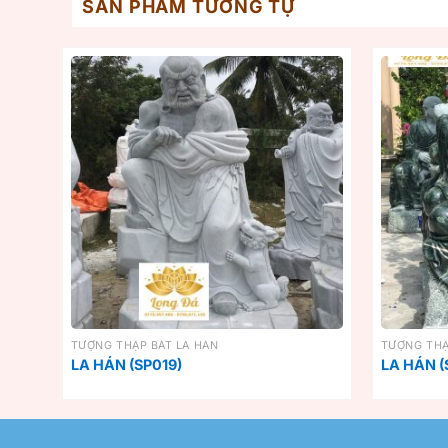
SẢN PHẨM TƯƠNG TỰ
TƯỢNG THẬP BÁT LA HÁN
TƯỢNG THẬ
LA HÁN (SP019)
LA HÁN (