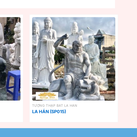
TƯỢNG THẬP BÁT LA HÁN
LA HÁN (SP015)