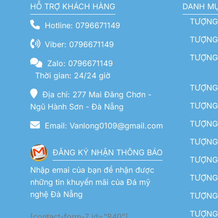
HỖ TRỢ KHÁCH HÀNG
DANH M
TƯỢNG
Hotline: 0796671149
TƯỢNG 
Viber: 0796671149
TƯỢNG
Zalo: 0796671149
Thời gian: 24/24 giờ
TƯỢNG 
Địa chỉ: 277 Mai Đăng Chơn -
TƯỢNG 
Ngũ Hành Sơn - Đà Nẵng
TƯỢNG
Email: Vanlong0109@gmail.com
TƯỢNG 
ĐĂNG KÝ NHẬN THÔNG BÁO
TƯỢNG 
Nhập emai của bạn để nhận được
TƯỢNG 
những tin khuyến mãi của Đá mỹ
nghệ Đà Nẵng
TƯỢNG
TƯỢNG 
[contact-form-7 id="840"]