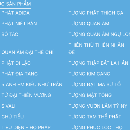
ỤC SẢN PHẨM
 PHẬT ADIDA
TƯỢNG PHẬT THÍCH CA
PHẬT NIẾT BÀN
TƯỢNG QUAN ÂM
 BỒ TÁC
TƯỢNG QUAN ÂM NGỰ LO
THIÊN THỦ THIÊN NHÃN –
QUAN ÂM ĐẠI THẾ CHÍ
ĐỀ
PHẬT DI LẶC
TƯỢNG THẬP BÁT LA HÁN
 PHẬT ĐỊA TẠNG
TƯỢNG KIM CANG
5 ANH EM KIỀU NHƯ TRẦN
TƯỢNG ĐẠT MA SƯ TỔ
TỨ ĐẠI THIÊN VƯƠNG
TƯỢNG MẬT TÔNG
SIVALI
TƯỢNG VƯỜN LÂM TỲ NY
 CHÚ TIỂU
TƯỢNG TAM THẾ PHẬT
TIÊU DIỆN – HỘ PHÁP
TƯỢNG PHÚC LỘC THỌ