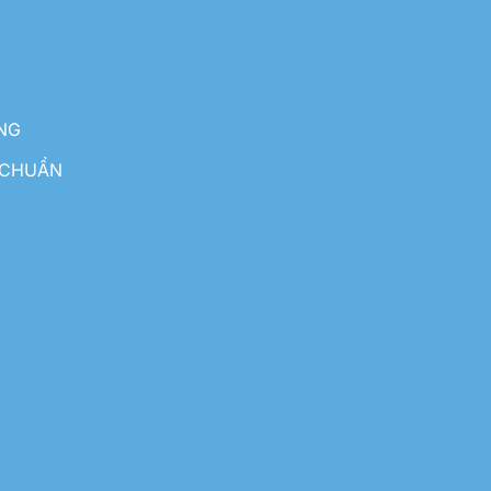
NG
 CHUẨN