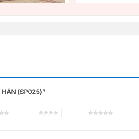
LA HÁN (SP025)”
4 trên 5 sao
5 trên 5 sao