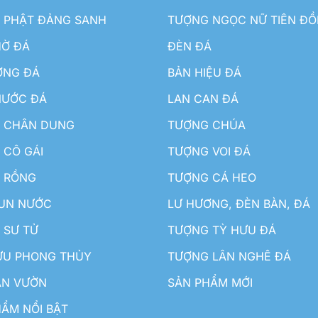
 PHẬT ĐẢNG SANH
TƯỢNG NGỌC NỮ TIÊN Đ
HỜ ĐÁ
ĐÈN ĐÁ
ƠNG ĐÁ
BẢN HIỆU ĐÁ
NƯỚC ĐÁ
LAN CAN ĐÁ
 CHÂN DUNG
TƯỢNG CHÚA
 CÔ GÁI
TƯỢNG VOI ĐÁ
 RỒNG
TƯỢNG CÁ HEO
HUN NƯỚC
LƯ HƯƠNG, ĐÈN BÀN, ĐÁ
 SƯ TỬ
TƯỢNG TỲ HƯU ĐÁ
ƯU PHONG THỦY
TƯỢNG LÂN NGHÊ ĐÁ
ÂN VƯỜN
SẢN PHẨM MỚI
ẨM NỔI BẬT