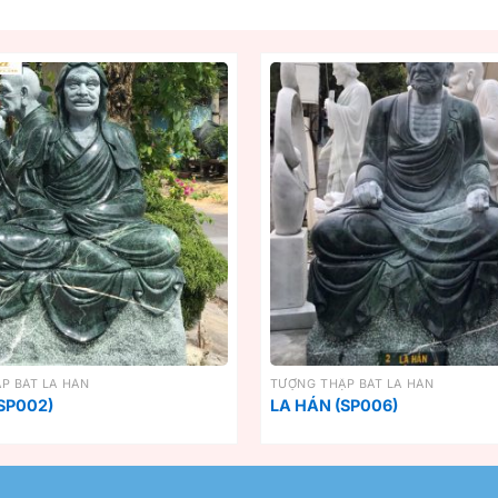
P BÁT LA HÁN
TƯỢNG THẬP BÁT LA HÁN
SP002)
LA HÁN (SP006)