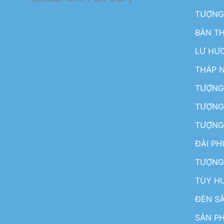
TƯỢNG
BÀN T
LƯ HƯ
THÁP 
TƯỢNG
TƯỢNG
TƯỢNG
ĐÀI P
TƯỢNG
TÙY H
ĐÈN S
SẢN PH