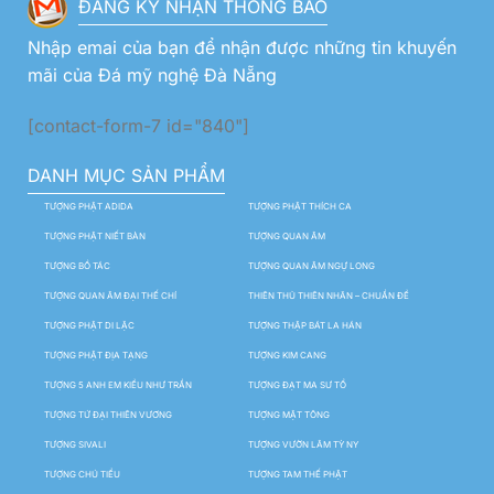
ĐĂNG KÝ NHẬN THÔNG BÁO
Nhập emai của bạn để nhận được những tin khuyến
mãi của Đá mỹ nghệ Đà Nẵng
[contact-form-7 id="840"]
DANH MỤC SẢN PHẨM
TƯỢNG PHẬT ADIDA
TƯỢNG PHẬT THÍCH CA
TƯỢNG PHẬT NIẾT BÀN
TƯỢNG QUAN ÂM
TƯỢNG BỒ TÁC
TƯỢNG QUAN ÂM NGỰ LONG
TƯỢNG QUAN ÂM ĐẠI THẾ CHÍ
THIÊN THỦ THIÊN NHÃN – CHUẨN ĐỀ
TƯỢNG PHẬT DI LẶC
TƯỢNG THẬP BÁT LA HÁN
TƯỢNG PHẬT ĐỊA TẠNG
TƯỢNG KIM CANG
TƯỢNG 5 ANH EM KIỀU NHƯ TRẦN
TƯỢNG ĐẠT MA SƯ TỔ
TƯỢNG TỨ ĐẠI THIÊN VƯƠNG
TƯỢNG MẬT TÔNG
TƯỢNG SIVALI
TƯỢNG VƯỜN LÂM TỲ NY
TƯỢNG CHÚ TIỂU
TƯỢNG TAM THẾ PHẬT