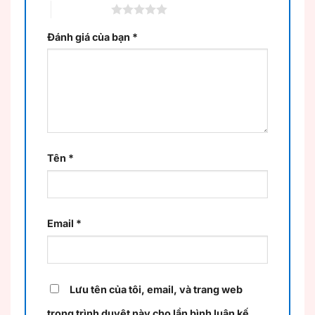
5 trên 5 sao
Đánh giá của bạn
*
Tên
*
Email
*
Lưu tên của tôi, email, và trang web
trong trình duyệt này cho lần bình luận kế