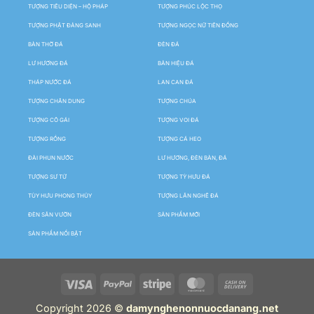
TƯỢNG TIÊU DIỆN – HỘ PHÁP
TƯỢNG PHÚC LỘC THỌ
TƯỢNG PHẬT ĐẢNG SANH
TƯỢNG NGỌC NỮ TIÊN ĐỒNG
BÀN THỜ ĐÁ
ĐÈN ĐÁ
LƯ HƯƠNG ĐÁ
BẢN HIỆU ĐÁ
THÁP NƯỚC ĐÁ
LAN CAN ĐÁ
TƯỢNG CHÂN DUNG
TƯỢNG CHÚA
TƯỢNG CÔ GÁI
TƯỢNG VOI ĐÁ
TƯỢNG RỒNG
TƯỢNG CÁ HEO
ĐÀI PHUN NƯỚC
LƯ HƯƠNG, ĐÈN BÀN, ĐÁ
TƯỢNG SƯ TỬ
TƯỢNG TỲ HƯU ĐÁ
TÙY HƯU PHONG THỦY
TƯỢNG LÂN NGHÊ ĐÁ
ĐÈN SÂN VƯỜN
SẢN PHẨM MỚI
SẢN PHẨM NỔI BẬT
Copyright 2026 ©
damynghenonnuocdanang.net