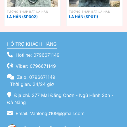
TƯỢNG THẬP BÁT LA HÁN
TƯỢNG THẬP BÁT LA HÁN
LA HÁN (SP002)
LA HÁN (SP011)
HỖ TRỢ KHÁCH HÀNG
Hotline: 0796671149
Viber: 0796671149
Zalo: 0796671149
Thời gian: 24/24 giờ
Địa chỉ: 277 Mai Đăng Chơn - Ngũ Hành Sơn -
Đà Nẵng
Email: Vanlong0109@gmail.com