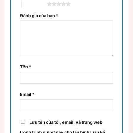
5 trên 5 sao
Đánh giá của bạn
*
Tên
*
Email
*
Lưu tên của tôi, email, và trang web
trong trình duyệt này cho lần bình luận kế