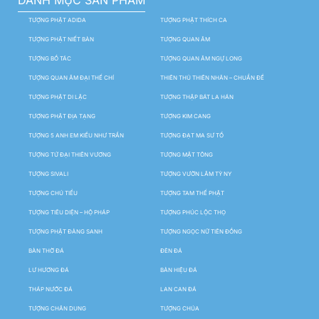
TƯỢNG PHẬT ADIDA
TƯỢNG PHẬT THÍCH CA
TƯỢNG PHẬT NIẾT BÀN
TƯỢNG QUAN ÂM
TƯỢNG BỒ TÁC
TƯỢNG QUAN ÂM NGỰ LONG
TƯỢNG QUAN ÂM ĐẠI THẾ CHÍ
THIÊN THỦ THIÊN NHÃN – CHUẨN ĐỀ
TƯỢNG PHẬT DI LẶC
TƯỢNG THẬP BÁT LA HÁN
TƯỢNG PHẬT ĐỊA TẠNG
TƯỢNG KIM CANG
TƯỢNG 5 ANH EM KIỀU NHƯ TRẦN
TƯỢNG ĐẠT MA SƯ TỔ
TƯỢNG TỨ ĐẠI THIÊN VƯƠNG
TƯỢNG MẬT TÔNG
TƯỢNG SIVALI
TƯỢNG VƯỜN LÂM TỲ NY
TƯỢNG CHÚ TIỂU
TƯỢNG TAM THẾ PHẬT
TƯỢNG TIÊU DIỆN – HỘ PHÁP
TƯỢNG PHÚC LỘC THỌ
TƯỢNG PHẬT ĐẢNG SANH
TƯỢNG NGỌC NỮ TIÊN ĐỒNG
BÀN THỜ ĐÁ
ĐÈN ĐÁ
LƯ HƯƠNG ĐÁ
BẢN HIỆU ĐÁ
THÁP NƯỚC ĐÁ
LAN CAN ĐÁ
TƯỢNG CHÂN DUNG
TƯỢNG CHÚA