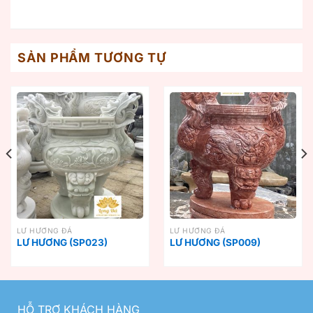
SẢN PHẨM TƯƠNG TỰ
LƯ HƯƠNG ĐÁ
LƯ HƯƠNG ĐÁ
LƯ HƯƠNG (SP023)
LƯ HƯƠNG (SP009)
HỖ TRỢ KHÁCH HÀNG