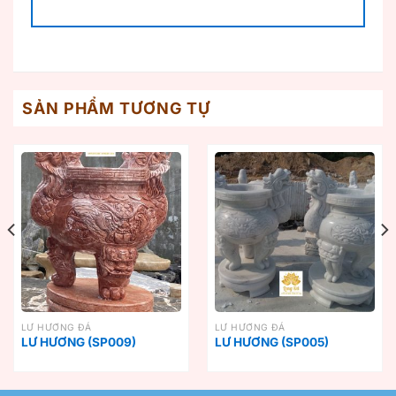
SẢN PHẨM TƯƠNG TỰ
LƯ HƯƠNG ĐÁ
LƯ HƯƠNG ĐÁ
LƯ HƯƠNG (SP009)
LƯ HƯƠNG (SP005)