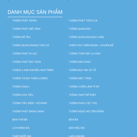
DANH MỤC SẢN PHẨM
TƯỢNG PHẬT ADIDA
TƯỢNG PHẬT THÍCH CA
TƯỢNG PHẬT NIẾT BÀN
TƯỢNG QUAN ÂM
TƯỢNG BỒ TÁC
TƯỢNG QUAN ÂM NGỰ LONG
TƯỢNG QUAN ÂM ĐẠI THẾ CHÍ
THIÊN THỦ THIÊN NHÃN – CHUẨN ĐỀ
TƯỢNG PHẬT DI LẶC
TƯỢNG THẬP BÁT LA HÁN
TƯỢNG PHẬT ĐỊA TẠNG
TƯỢNG KIM CANG
TƯỢNG 5 ANH EM KIỀU NHƯ TRẦN
TƯỢNG ĐẠT MA SƯ TỔ
TƯỢNG TỨ ĐẠI THIÊN VƯƠNG
TƯỢNG MẬT TÔNG
TƯỢNG SIVALI
TƯỢNG VƯỜN LÂM TỲ NY
TƯỢNG CHÚ TIỂU
TƯỢNG TAM THẾ PHẬT
TƯỢNG TIÊU DIỆN – HỘ PHÁP
TƯỢNG PHÚC LỘC THỌ
TƯỢNG PHẬT ĐẢNG SANH
TƯỢNG NGỌC NỮ TIÊN ĐỒNG
BÀN THỜ ĐÁ
ĐÈN ĐÁ
LƯ HƯƠNG ĐÁ
BẢN HIỆU ĐÁ
THÁP NƯỚC ĐÁ
LAN CAN ĐÁ