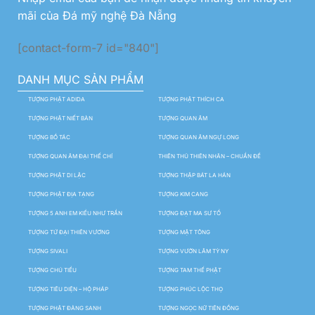
mãi của Đá mỹ nghệ Đà Nẵng
[contact-form-7 id="840"]
DANH MỤC SẢN PHẨM
TƯỢNG PHẬT ADIDA
TƯỢNG PHẬT THÍCH CA
TƯỢNG PHẬT NIẾT BÀN
TƯỢNG QUAN ÂM
TƯỢNG BỒ TÁC
TƯỢNG QUAN ÂM NGỰ LONG
TƯỢNG QUAN ÂM ĐẠI THẾ CHÍ
THIÊN THỦ THIÊN NHÃN – CHUẨN ĐỀ
TƯỢNG PHẬT DI LẶC
TƯỢNG THẬP BÁT LA HÁN
TƯỢNG PHẬT ĐỊA TẠNG
TƯỢNG KIM CANG
TƯỢNG 5 ANH EM KIỀU NHƯ TRẦN
TƯỢNG ĐẠT MA SƯ TỔ
TƯỢNG TỨ ĐẠI THIÊN VƯƠNG
TƯỢNG MẬT TÔNG
TƯỢNG SIVALI
TƯỢNG VƯỜN LÂM TỲ NY
TƯỢNG CHÚ TIỂU
TƯỢNG TAM THẾ PHẬT
TƯỢNG TIÊU DIỆN – HỘ PHÁP
TƯỢNG PHÚC LỘC THỌ
TƯỢNG PHẬT ĐẢNG SANH
TƯỢNG NGỌC NỮ TIÊN ĐỒNG