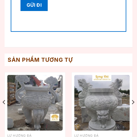
SẢN PHẨM TƯƠNG TỰ
LƯ HƯƠNG ĐÁ
LƯ HƯƠNG ĐÁ