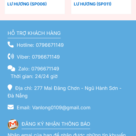
LƯ HƯƠNG (SP006)
LƯ HƯƠNG (SP011)
HỖ TRỢ KHÁCH HÀNG
Hotline: 0796671149
Viber: 0796671149
Zalo: 0796671149
Thời gian: 24/24 giờ
Địa chỉ: 277 Mai Đăng Chơn - Ngũ Hành Sơn -
Đà Nẵng
Email: Vanlong0109@gmail.com
ĐĂNG KÝ NHẬN THÔNG BÁO
Nhập emai của bạn để nhận được những tin khuyến