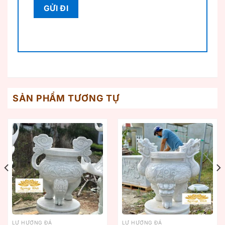
SẢN PHẨM TƯƠNG TỰ
LƯ HƯƠNG ĐÁ
LƯ HƯƠNG ĐÁ