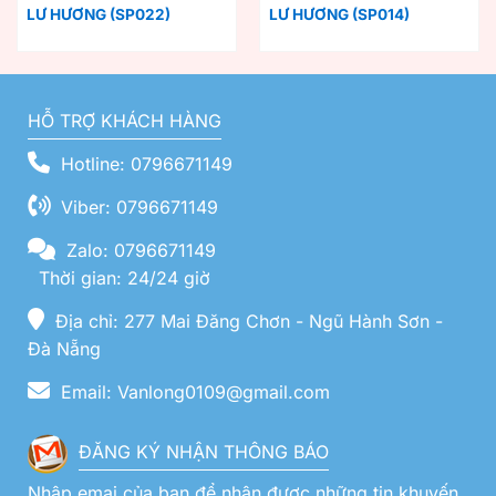
LƯ HƯƠNG (SP022)
LƯ HƯƠNG (SP014)
HỖ TRỢ KHÁCH HÀNG
Hotline: 0796671149
Viber: 0796671149
Zalo: 0796671149
Thời gian: 24/24 giờ
Địa chỉ: 277 Mai Đăng Chơn - Ngũ Hành Sơn -
Đà Nẵng
Email: Vanlong0109@gmail.com
ĐĂNG KÝ NHẬN THÔNG BÁO
Nhập emai của bạn để nhận được những tin khuyến