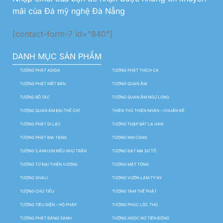
mãi của Đá mỹ nghệ Đà Nẵng
[contact-form-7 id="840"]
DANH MỤC SẢN PHẨM
TƯỢNG PHẬT ADIDA
TƯỢNG PHẬT THÍCH CA
TƯỢNG PHẬT NIẾT BÀN
TƯỢNG QUAN ÂM
TƯỢNG BỒ TÁC
TƯỢNG QUAN ÂM NGỰ LONG
TƯỢNG QUAN ÂM ĐẠI THẾ CHÍ
THIÊN THỦ THIÊN NHÃN – CHUẨN ĐỀ
TƯỢNG PHẬT DI LẶC
TƯỢNG THẬP BÁT LA HÁN
TƯỢNG PHẬT ĐỊA TẠNG
TƯỢNG KIM CANG
TƯỢNG 5 ANH EM KIỀU NHƯ TRẦN
TƯỢNG ĐẠT MA SƯ TỔ
TƯỢNG TỨ ĐẠI THIÊN VƯƠNG
TƯỢNG MẬT TÔNG
TƯỢNG SIVALI
TƯỢNG VƯỜN LÂM TỲ NY
TƯỢNG CHÚ TIỂU
TƯỢNG TAM THẾ PHẬT
TƯỢNG TIÊU DIỆN – HỘ PHÁP
TƯỢNG PHÚC LỘC THỌ
TƯỢNG PHẬT ĐẢNG SANH
TƯỢNG NGỌC NỮ TIÊN ĐỒNG