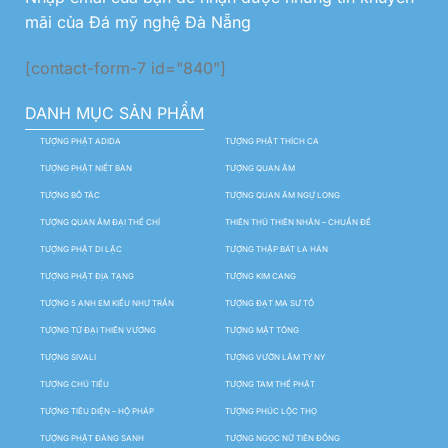
mãi của Đá mỹ nghệ Đà Nẵng
[contact-form-7 id="840"]
DANH MỤC SẢN PHẨM
TƯỢNG PHẬT ADIDA
TƯỢNG PHẬT THÍCH CA
TƯỢNG PHẬT NIẾT BÀN
TƯỢNG QUAN ÂM
TƯỢNG BỒ TÁC
TƯỢNG QUAN ÂM NGỰ LONG
TƯỢNG QUAN ÂM ĐẠI THẾ CHÍ
THIÊN THỦ THIÊN NHÃN – CHUẨN ĐỀ
TƯỢNG PHẬT DI LẶC
TƯỢNG THẬP BÁT LA HÁN
TƯỢNG PHẬT ĐỊA TẠNG
TƯỢNG KIM CANG
TƯỢNG 5 ANH EM KIỀU NHƯ TRẦN
TƯỢNG ĐẠT MA SƯ TỔ
TƯỢNG TỨ ĐẠI THIÊN VƯƠNG
TƯỢNG MẬT TÔNG
TƯỢNG SIVALI
TƯỢNG VƯỜN LÂM TỲ NY
TƯỢNG CHÚ TIỂU
TƯỢNG TAM THẾ PHẬT
TƯỢNG TIÊU DIỆN – HỘ PHÁP
TƯỢNG PHÚC LỘC THỌ
TƯỢNG PHẬT ĐẢNG SANH
TƯỢNG NGỌC NỮ TIÊN ĐỒNG