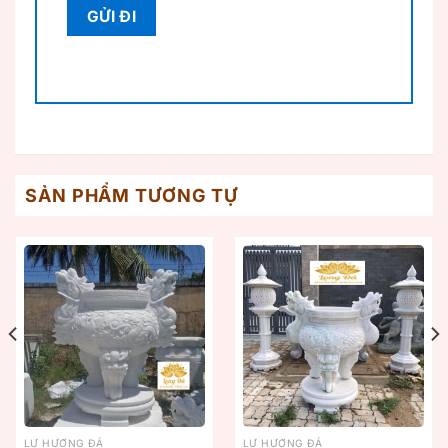
SẢN PHẨM TƯƠNG TỰ
LƯ HƯƠNG ĐÁ
LƯ HƯƠNG ĐÁ