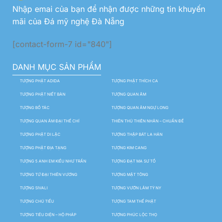
Nhập emai của bạn để nhận được những tin khuyến
mãi của Đá mỹ nghệ Đà Nẵng
[contact-form-7 id="840"]
DANH MỤC SẢN PHẨM
TƯỢNG PHẬT ADIDA
TƯỢNG PHẬT THÍCH CA
TƯỢNG PHẬT NIẾT BÀN
TƯỢNG QUAN ÂM
TƯỢNG BỒ TÁC
TƯỢNG QUAN ÂM NGỰ LONG
TƯỢNG QUAN ÂM ĐẠI THẾ CHÍ
THIÊN THỦ THIÊN NHÃN – CHUẨN ĐỀ
TƯỢNG PHẬT DI LẶC
TƯỢNG THẬP BÁT LA HÁN
TƯỢNG PHẬT ĐỊA TẠNG
TƯỢNG KIM CANG
TƯỢNG 5 ANH EM KIỀU NHƯ TRẦN
TƯỢNG ĐẠT MA SƯ TỔ
TƯỢNG TỨ ĐẠI THIÊN VƯƠNG
TƯỢNG MẬT TÔNG
TƯỢNG SIVALI
TƯỢNG VƯỜN LÂM TỲ NY
TƯỢNG CHÚ TIỂU
TƯỢNG TAM THẾ PHẬT
TƯỢNG TIÊU DIỆN – HỘ PHÁP
TƯỢNG PHÚC LỘC THỌ