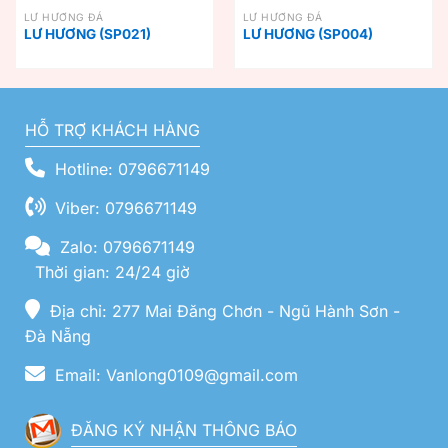
LƯ HƯƠNG ĐÁ
LƯ HƯƠNG ĐÁ
LƯ HƯƠNG (SP021)
LƯ HƯƠNG (SP004)
HỖ TRỢ KHÁCH HÀNG
Hotline: 0796671149
Viber: 0796671149
Zalo: 0796671149
Thời gian: 24/24 giờ
Địa chỉ: 277 Mai Đăng Chơn - Ngũ Hành Sơn -
Đà Nẵng
Email: Vanlong0109@gmail.com
ĐĂNG KÝ NHẬN THÔNG BÁO