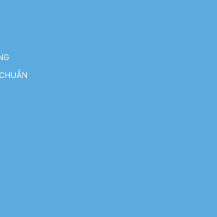
NG
 CHUẨN