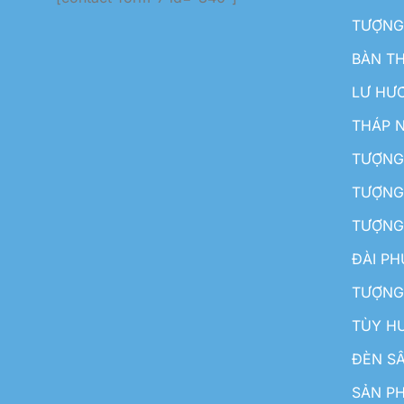
TƯỢNG
BÀN T
LƯ HƯ
THÁP 
TƯỢNG
TƯỢNG
TƯỢNG
ĐÀI P
TƯỢNG
TÙY H
ĐÈN S
SẢN PH