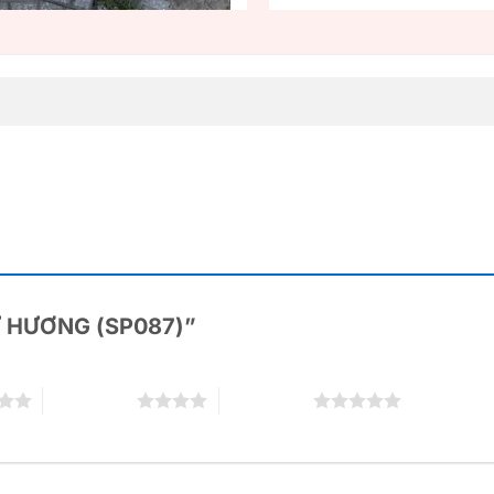
“LƯ HƯƠNG (SP087)”
4 trên 5 sao
5 trên 5 sao