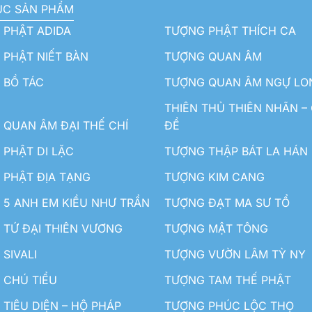
ỤC SẢN PHẨM
 PHẬT ADIDA
TƯỢNG PHẬT THÍCH CA
PHẬT NIẾT BÀN
TƯỢNG QUAN ÂM
 BỒ TÁC
TƯỢNG QUAN ÂM NGỰ LO
THIÊN THỦ THIÊN NHÃN –
QUAN ÂM ĐẠI THẾ CHÍ
ĐỀ
PHẬT DI LẶC
TƯỢNG THẬP BÁT LA HÁN
 PHẬT ĐỊA TẠNG
TƯỢNG KIM CANG
5 ANH EM KIỀU NHƯ TRẦN
TƯỢNG ĐẠT MA SƯ TỔ
TỨ ĐẠI THIÊN VƯƠNG
TƯỢNG MẬT TÔNG
SIVALI
TƯỢNG VƯỜN LÂM TỲ NY
 CHÚ TIỂU
TƯỢNG TAM THẾ PHẬT
TIÊU DIỆN – HỘ PHÁP
TƯỢNG PHÚC LỘC THỌ