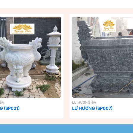
ĐÁ
LƯ HƯƠNG ĐÁ
 (SP021)
LƯ HƯƠNG (SP007)