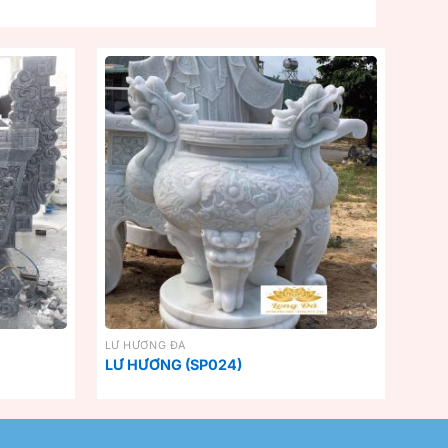
LƯ HƯƠNG ĐÁ
LƯ HƯƠNG (SP024)