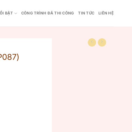
ỔI BẬT
CÔNG TRÌNH ĐÃ THI CÔNG
TIN TỨC
LIÊN HỆ
P087)