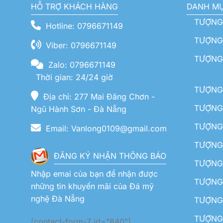
HỖ TRỢ KHÁCH HÀNG
DANH M
TƯỢNG
Hotline: 0796671149
TƯỢNG 
Viber: 0796671149
TƯỢNG
Zalo: 0796671149
Thời gian: 24/24 giờ
TƯỢNG 
Địa chỉ: 277 Mai Đăng Chơn -
TƯỢNG 
Ngũ Hành Sơn - Đà Nẵng
TƯỢNG
Email: Vanlong0109@gmail.com
TƯỢNG 
ĐĂNG KÝ NHẬN THÔNG BÁO
TƯỢNG 
Nhập emai của bạn để nhận được
TƯỢNG 
những tin khuyến mãi của Đá mỹ
nghệ Đà Nẵng
TƯỢNG
TƯỢNG 
[contact-form-7 id="840"]