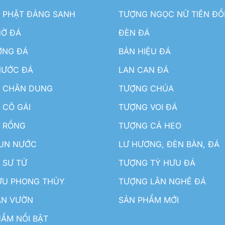
 PHẬT ĐẢNG SANH
TƯỢNG NGỌC NỮ TIÊN Đ
HỜ ĐÁ
ĐÈN ĐÁ
ƠNG ĐÁ
BẢN HIỆU ĐÁ
NƯỚC ĐÁ
LAN CAN ĐÁ
 CHÂN DUNG
TƯỢNG CHÚA
 CÔ GÁI
TƯỢNG VOI ĐÁ
 RỒNG
TƯỢNG CÁ HEO
HUN NƯỚC
LƯ HƯƠNG, ĐÈN BÀN, ĐÁ
 SƯ TỬ
TƯỢNG TỲ HƯU ĐÁ
ƯU PHONG THỦY
TƯỢNG LÂN NGHÊ ĐÁ
ÂN VƯỜN
SẢN PHẨM MỚI
ẨM NỔI BẬT