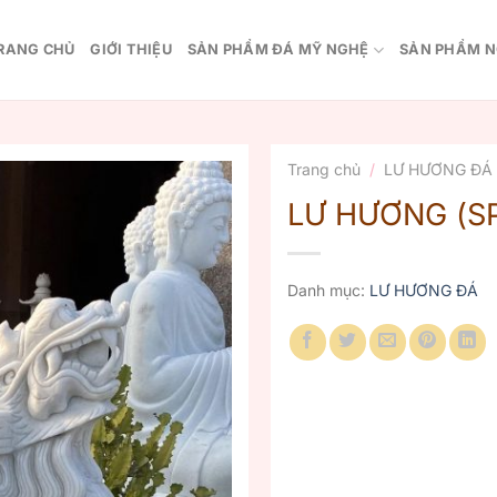
RANG CHỦ
GIỚI THIỆU
SẢN PHẨM ĐÁ MỸ NGHỆ
SẢN PHẨM N
Trang chủ
/
LƯ HƯƠNG ĐÁ
LƯ HƯƠNG (S
Danh mục:
LƯ HƯƠNG ĐÁ