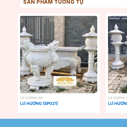
SẢN PHẨM TƯƠNG TỰ
LƯ HƯƠNG ĐÁ
LƯ HƯƠNG 
LƯ HƯƠNG (SP021)
LƯ HƯƠNG