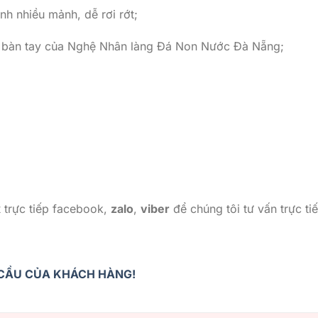
nh nhiều mảnh, dễ rơi rớt;
i bàn tay của Nghệ Nhân làng Đá Non Nước Đà Nẵng;
x
trực tiếp facebook,
zalo
,
viber
để chúng tôi tư vấn trực ti
U CẦU CỦA KHÁCH HÀNG!