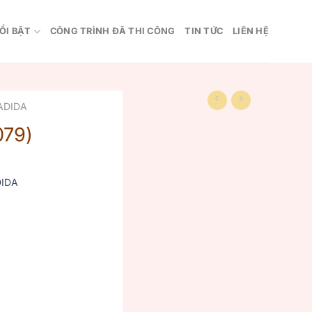
ỔI BẬT
CÔNG TRÌNH ĐÃ THI CÔNG
TIN TỨC
LIÊN HỆ
ADIDA
079)
IDA