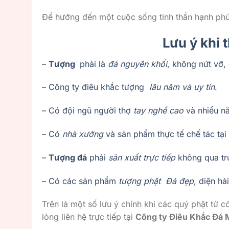
Để hướng đến một cuộc sống tinh thần hạnh phúc,
Lưu ý khi 
–
Tượng
phải là
đá nguyên khối
, không nứt vỡ,
– Công ty điêu khắc tượng
lâu năm và uy tín
.
– Có đội ngũ người thợ
tay nghề cao
và nhiều 
– Có
nhà xưởng
và sản phẩm thực tế chế tác tại
–
Tượng đá
phải
sản xuất trực tiếp
không qua tr
– Có các sản phẩm
tượng phật Đá đẹp
, diện hà
Trên là một số lưu ý chính khi các quý phật tử 
lòng liên hệ trực tiếp tại
Công ty Điêu Khắc Đá