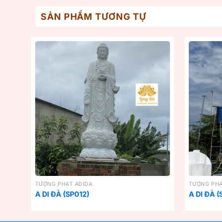
SẢN PHẨM TƯƠNG TỰ
TƯỢNG PHẬT ADIDA
TƯỢNG PHẬ
A DI ĐÀ (SP012)
A DI ĐÀ (