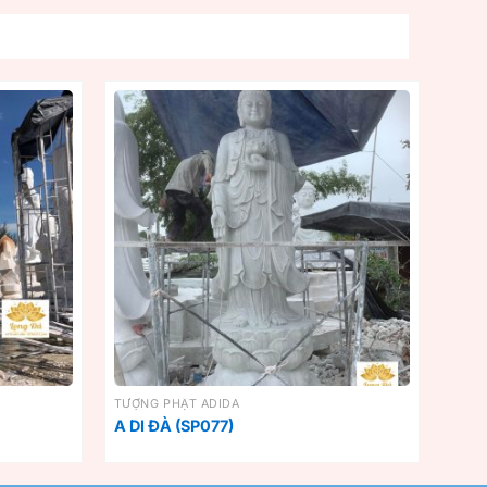
TƯỢNG PHẬT ADIDA
A DI ĐÀ (SP077)