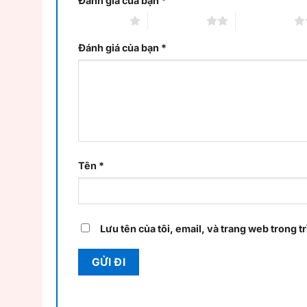
Đánh giá của bạn
*
1 trên 5 sao
2 trên 5 sao
3 trên 5 sao
Đánh giá của bạn
*
Tên
*
Lưu tên của tôi, email, và trang web trong tr