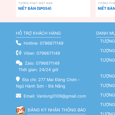
TƯỢNG PHẬT NIẾT BÀN
TƯỢNG PHẬ
NIẾT BÀN (SP054)
NIẾT BÀN
HỖ TRỢ KHÁCH HÀNG
DANH M
TƯỢNG
Hotline: 0796671149
TƯỢNG 
Viber: 0796671149
TƯỢNG
Zalo: 0796671149
Thời gian: 24/24 giờ
TƯỢNG 
Địa chỉ: 277 Mai Đăng Chơn -
TƯỢNG 
Ngũ Hành Sơn - Đà Nẵng
TƯỢNG
Email: Vanlong0109@gmail.com
TƯỢNG 
ĐĂNG KÝ NHẬN THÔNG BÁO
TƯỢNG 