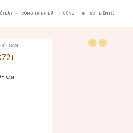
ỔI BẬT
CÔNG TRÌNH ĐÃ THI CÔNG
TIN TỨC
LIÊN HỆ
NIẾT BÀN
072)
ẾT BÀN