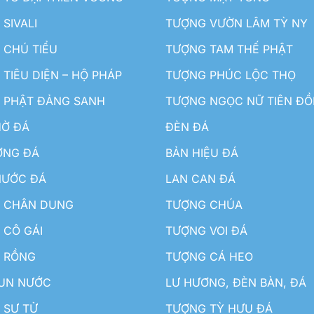
SIVALI
TƯỢNG VƯỜN LÂM TỲ NY
 CHÚ TIỂU
TƯỢNG TAM THẾ PHẬT
TIÊU DIỆN – HỘ PHÁP
TƯỢNG PHÚC LỘC THỌ
 PHẬT ĐẢNG SANH
TƯỢNG NGỌC NỮ TIÊN Đ
HỜ ĐÁ
ĐÈN ĐÁ
ƠNG ĐÁ
BẢN HIỆU ĐÁ
NƯỚC ĐÁ
LAN CAN ĐÁ
 CHÂN DUNG
TƯỢNG CHÚA
 CÔ GÁI
TƯỢNG VOI ĐÁ
 RỒNG
TƯỢNG CÁ HEO
HUN NƯỚC
LƯ HƯƠNG, ĐÈN BÀN, ĐÁ
 SƯ TỬ
TƯỢNG TỲ HƯU ĐÁ