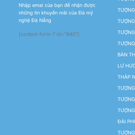
Nhập emai của bạn để nhận được
TƯỢNG 
những tin khuyến mãi của Đá mỹ
nghệ Đà Nẵng
TƯỢNG
TƯỢNG 
[contact-form-7 id="840"]
TƯỢNG
BÀN T
LƯ HƯ
THÁP 
TƯỢNG
TƯỢNG
TƯỢNG
ĐÀI P
TƯỢNG