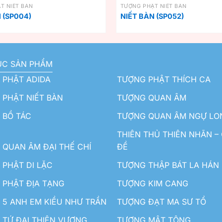
T NIẾT BÀN
TƯỢNG PHẬT NIẾT BÀN
 (SP004)
NIẾT BÀN (SP052)
ỤC SẢN PHẨM
 PHẬT ADIDA
TƯỢNG PHẬT THÍCH CA
PHẬT NIẾT BÀN
TƯỢNG QUAN ÂM
 BỒ TÁC
TƯỢNG QUAN ÂM NGỰ LO
THIÊN THỦ THIÊN NHÃN –
QUAN ÂM ĐẠI THẾ CHÍ
ĐỀ
PHẬT DI LẶC
TƯỢNG THẬP BÁT LA HÁN
 PHẬT ĐỊA TẠNG
TƯỢNG KIM CANG
5 ANH EM KIỀU NHƯ TRẦN
TƯỢNG ĐẠT MA SƯ TỔ
TỨ ĐẠI THIÊN VƯƠNG
TƯỢNG MẬT TÔNG