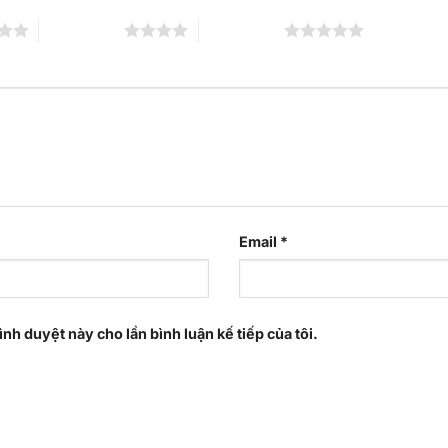
4 trên 5 sao
5 trên 5 sao
Email
*
ình duyệt này cho lần bình luận kế tiếp của tôi.