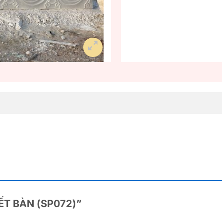
NIẾT BÀN (SP072)”