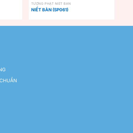
TƯỢNG PHẬT NIẾT BÀN
NIẾT BÀN (SP061)
NG
 CHUẨN