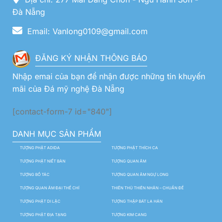
Đà Nẵng
Email: Vanlong0109@gmail.com
ĐĂNG KÝ NHẬN THÔNG BÁO
Nhập emai của bạn để nhận được những tin khuyến
mãi của Đá mỹ nghệ Đà Nẵng
[contact-form-7 id="840"]
DANH MỤC SẢN PHẨM
TƯỢNG PHẬT ADIDA
TƯỢNG PHẬT THÍCH CA
TƯỢNG PHẬT NIẾT BÀN
TƯỢNG QUAN ÂM
TƯỢNG BỒ TÁC
TƯỢNG QUAN ÂM NGỰ LONG
TƯỢNG QUAN ÂM ĐẠI THẾ CHÍ
THIÊN THỦ THIÊN NHÃN – CHUẨN ĐỀ
TƯỢNG PHẬT DI LẶC
TƯỢNG THẬP BÁT LA HÁN
TƯỢNG PHẬT ĐỊA TẠNG
TƯỢNG KIM CANG