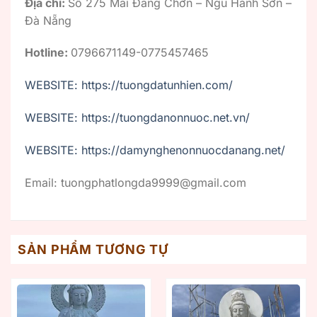
Địa chỉ:
Số 275 Mai Đăng Chơn – Ngũ Hành Sơn –
Đà Nẵng
Hotline:
0796671149-0775457465
WEBSITE: https://tuongdatunhien.com/
WEBSITE: https://tuongdanonnuoc.net.vn/
WEBSITE: https://damynghenonnuocdanang.net/
Email: tuongphatlongda9999@gmail.com
SẢN PHẨM TƯƠNG TỰ