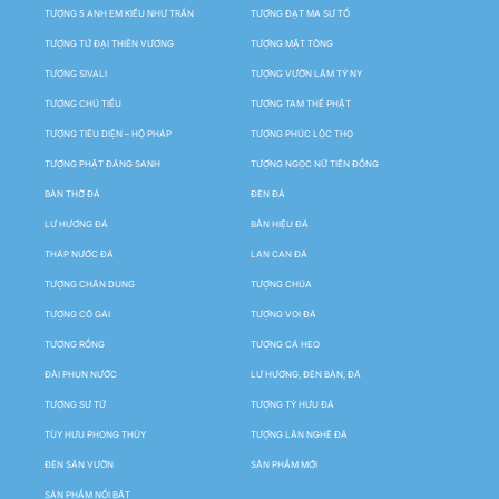
TƯỢNG 5 ANH EM KIỀU NHƯ TRẦN
TƯỢNG ĐẠT MA SƯ TỔ
TƯỢNG TỨ ĐẠI THIÊN VƯƠNG
TƯỢNG MẬT TÔNG
TƯỢNG SIVALI
TƯỢNG VƯỜN LÂM TỲ NY
TƯỢNG CHÚ TIỂU
TƯỢNG TAM THẾ PHẬT
TƯỢNG TIÊU DIỆN – HỘ PHÁP
TƯỢNG PHÚC LỘC THỌ
TƯỢNG PHẬT ĐẢNG SANH
TƯỢNG NGỌC NỮ TIÊN ĐỒNG
BÀN THỜ ĐÁ
ĐÈN ĐÁ
LƯ HƯƠNG ĐÁ
BẢN HIỆU ĐÁ
THÁP NƯỚC ĐÁ
LAN CAN ĐÁ
TƯỢNG CHÂN DUNG
TƯỢNG CHÚA
TƯỢNG CÔ GÁI
TƯỢNG VOI ĐÁ
TƯỢNG RỒNG
TƯỢNG CÁ HEO
ĐÀI PHUN NƯỚC
LƯ HƯƠNG, ĐÈN BÀN, ĐÁ
TƯỢNG SƯ TỬ
TƯỢNG TỲ HƯU ĐÁ
TÙY HƯU PHONG THỦY
TƯỢNG LÂN NGHÊ ĐÁ
ĐÈN SÂN VƯỜN
SẢN PHẨM MỚI
SẢN PHẨM NỔI BẬT