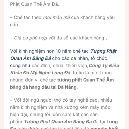
Phật Quan Thế Âm Đá.
– Chế tác theo
mọi mẫu mã
của khách hàng yêu
cầu.
–
Giá cả phù hợp
với đa số các khách hàng ,
Với kinh nghiệm hơn 10 năm chế tác
Tượng Phật
Quan Âm Bằng Đá
cho các cá nhân, tổ chức
cũng như
các đình, chùa, thiền viện,
Công Ty Điêu
Khắc Đá Mỹ Nghệ Long Đá.
tự tin là một trong
những đơn vị chế tác
tượng phật Quan Thế Âm
bằng đá hàng đầu tại Đà Nẵng
.
– Với đội ngũ người thợ có tay nghề cao, nhiều
năm kinh nghiệm và nhà xưởng kèm máy móc
hiện đại, chúng tôi luôn cam kết các sản
phẩm
Tượng Phật Quan Âm Bằng Đá
đá tại
Long
Đá
luôn được chế tác từ chất liệu đá
nguyên khối