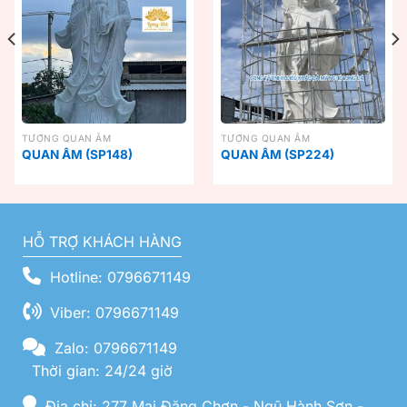
TƯỢNG QUAN ÂM
TƯỢNG QUAN ÂM
QUAN ÂM (SP148)
QUAN ÂM (SP224)
HỖ TRỢ KHÁCH HÀNG
Hotline: 0796671149
Viber: 0796671149
Zalo: 0796671149
Thời gian: 24/24 giờ
Địa chỉ: 277 Mai Đăng Chơn - Ngũ Hành Sơn -