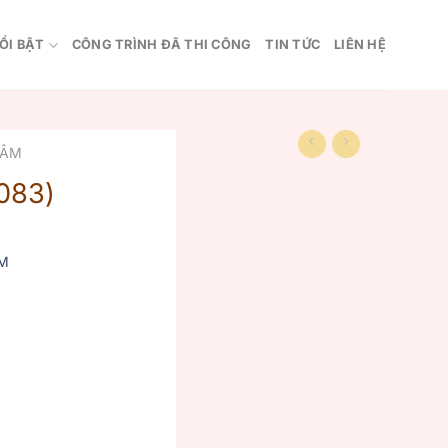
ỔI BẬT
CÔNG TRÌNH ĐÃ THI CÔNG
TIN TỨC
LIÊN HỆ
 ÂM
083)
M