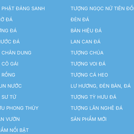
 PHẬT ĐẢNG SANH
TƯỢNG NGỌC NỮ TIÊN Đ
HỜ ĐÁ
ĐÈN ĐÁ
ƠNG ĐÁ
BẢN HIỆU ĐÁ
NƯỚC ĐÁ
LAN CAN ĐÁ
 CHÂN DUNG
TƯỢNG CHÚA
 CÔ GÁI
TƯỢNG VOI ĐÁ
 RỒNG
TƯỢNG CÁ HEO
HUN NƯỚC
LƯ HƯƠNG, ĐÈN BÀN, ĐÁ
 SƯ TỬ
TƯỢNG TỲ HƯU ĐÁ
ƯU PHONG THỦY
TƯỢNG LÂN NGHÊ ĐÁ
ÂN VƯỜN
SẢN PHẨM MỚI
ẨM NỔI BẬT