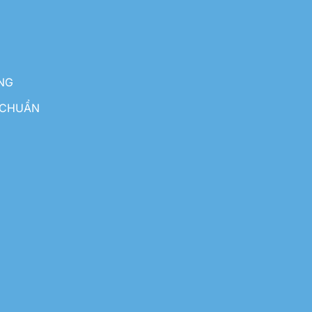
NG
 CHUẨN