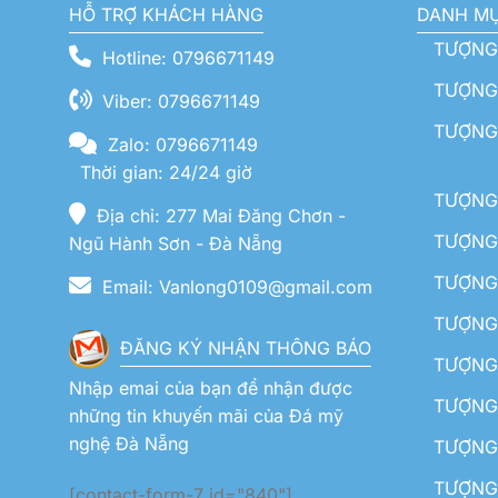
HỖ TRỢ KHÁCH HÀNG
DANH M
TƯỢNG
Hotline: 0796671149
TƯỢNG 
Viber: 0796671149
TƯỢNG
Zalo: 0796671149
Thời gian: 24/24 giờ
TƯỢNG 
Địa chỉ: 277 Mai Đăng Chơn -
TƯỢNG 
Ngũ Hành Sơn - Đà Nẵng
TƯỢNG
Email: Vanlong0109@gmail.com
TƯỢNG 
ĐĂNG KÝ NHẬN THÔNG BÁO
TƯỢNG 
Nhập emai của bạn để nhận được
TƯỢNG 
những tin khuyến mãi của Đá mỹ
nghệ Đà Nẵng
TƯỢNG
TƯỢNG 
[contact-form-7 id="840"]