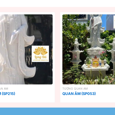
AN ÂM
TƯỢNG QUAN ÂM
(SP215)
QUAN ÂM (SP053)