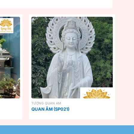
TƯỢNG QUAN ÂM
QUAN ÂM (SP021)