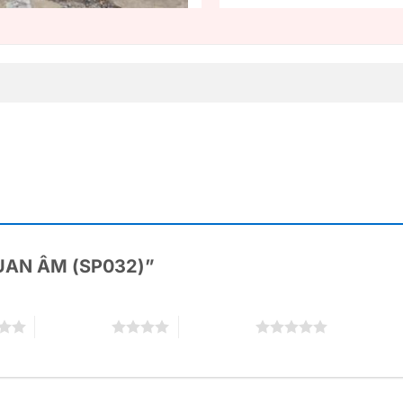
“QUAN ÂM (SP032)”
4 trên 5 sao
5 trên 5 sao