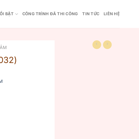
ỔI BẬT
CÔNG TRÌNH ĐÃ THI CÔNG
TIN TỨC
LIÊN HỆ
 ÂM
032)
M