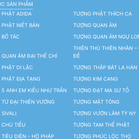
ỤC SẢN PHẨM
 PHẬT ADIDA
TƯỢNG PHẬT THÍCH CA
PHẬT NIẾT BÀN
TƯỢNG QUAN ÂM
 BỒ TÁC
TƯỢNG QUAN ÂM NGỰ LO
THIÊN THỦ THIÊN NHÃN –
QUAN ÂM ĐẠI THẾ CHÍ
ĐỀ
PHẬT DI LẶC
TƯỢNG THẬP BÁT LA HÁN
 PHẬT ĐỊA TẠNG
TƯỢNG KIM CANG
5 ANH EM KIỀU NHƯ TRẦN
TƯỢNG ĐẠT MA SƯ TỔ
TỨ ĐẠI THIÊN VƯƠNG
TƯỢNG MẬT TÔNG
SIVALI
TƯỢNG VƯỜN LÂM TỲ NY
 CHÚ TIỂU
TƯỢNG TAM THẾ PHẬT
TIÊU DIỆN – HỘ PHÁP
TƯỢNG PHÚC LỘC THỌ