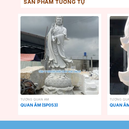
SẢN PHẨM TƯƠNG TỰ
TƯỢNG QUAN ÂM
TƯỢNG QU
QUAN ÂM (SP053)
QUAN ÂM 