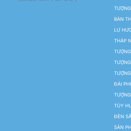
TƯỢNG
BÀN T
LƯ HƯ
THÁP 
TƯỢNG
TƯỢNG
TƯỢNG
ĐÀI P
TƯỢNG
TÙY H
ĐÈN S
SẢN PH