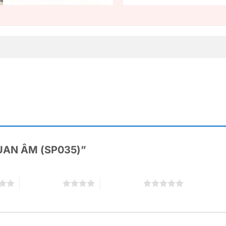
“QUAN ÂM (SP035)”
4 trên 5 sao
5 trên 5 sao