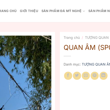
RANG CHỦ
GIỚI THIỆU
SẢN PHẨM ĐÁ MỸ NGHỆ
SẢN PHẨM N
Trang chủ
/
TƯỢNG QUAN
QUAN ÂM (SP
Danh mục:
TƯỢNG QUAN Â