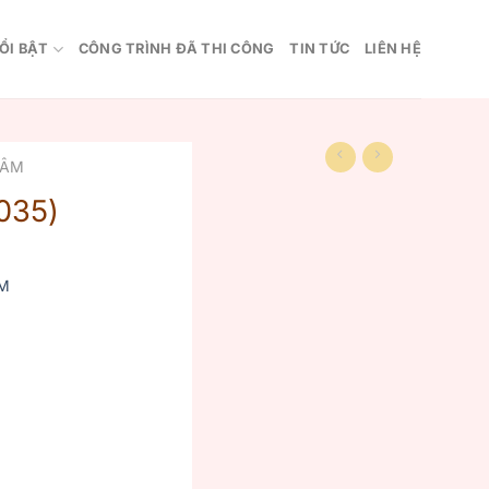
ỔI BẬT
CÔNG TRÌNH ĐÃ THI CÔNG
TIN TỨC
LIÊN HỆ
 ÂM
035)
M