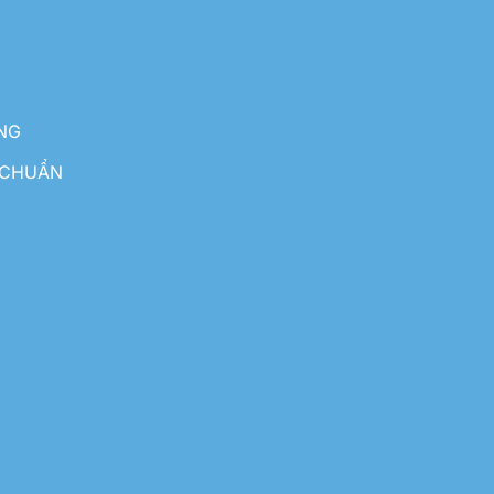
NG
 CHUẨN