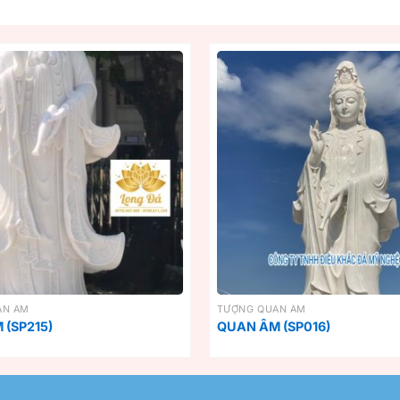
AN ÂM
TƯỢNG QUAN ÂM
(SP215)
QUAN ÂM (SP016)