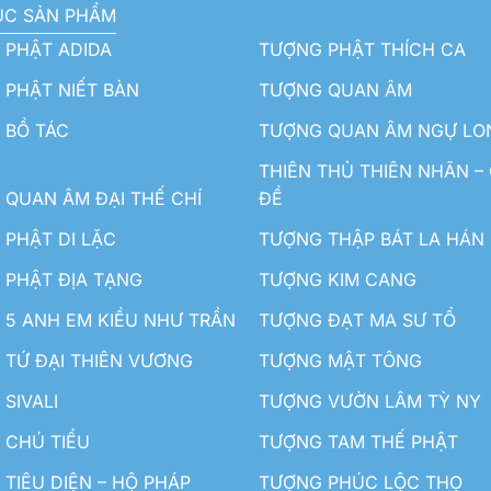
ỤC SẢN PHẨM
 PHẬT ADIDA
TƯỢNG PHẬT THÍCH CA
PHẬT NIẾT BÀN
TƯỢNG QUAN ÂM
 BỒ TÁC
TƯỢNG QUAN ÂM NGỰ LO
THIÊN THỦ THIÊN NHÃN –
QUAN ÂM ĐẠI THẾ CHÍ
ĐỀ
PHẬT DI LẶC
TƯỢNG THẬP BÁT LA HÁN
 PHẬT ĐỊA TẠNG
TƯỢNG KIM CANG
5 ANH EM KIỀU NHƯ TRẦN
TƯỢNG ĐẠT MA SƯ TỔ
TỨ ĐẠI THIÊN VƯƠNG
TƯỢNG MẬT TÔNG
SIVALI
TƯỢNG VƯỜN LÂM TỲ NY
 CHÚ TIỂU
TƯỢNG TAM THẾ PHẬT
TIÊU DIỆN – HỘ PHÁP
TƯỢNG PHÚC LỘC THỌ