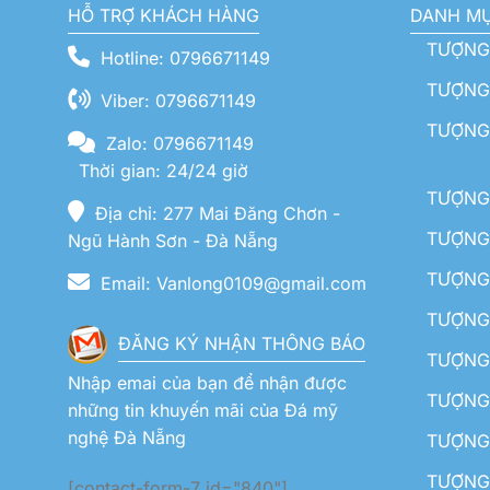
HỖ TRỢ KHÁCH HÀNG
DANH M
TƯỢNG
Hotline: 0796671149
TƯỢNG 
Viber: 0796671149
TƯỢNG
Zalo: 0796671149
Thời gian: 24/24 giờ
TƯỢNG 
Địa chỉ: 277 Mai Đăng Chơn -
TƯỢNG 
Ngũ Hành Sơn - Đà Nẵng
TƯỢNG
Email: Vanlong0109@gmail.com
TƯỢNG 
ĐĂNG KÝ NHẬN THÔNG BÁO
TƯỢNG 
Nhập emai của bạn để nhận được
TƯỢNG 
những tin khuyến mãi của Đá mỹ
nghệ Đà Nẵng
TƯỢNG
TƯỢNG 
[contact-form-7 id="840"]