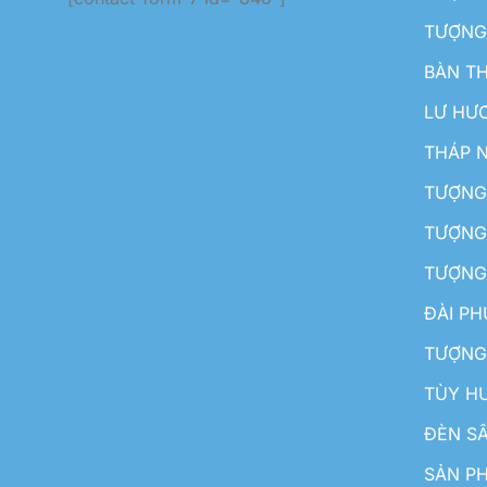
TƯỢNG
BÀN T
LƯ HƯ
THÁP 
TƯỢNG
TƯỢNG
TƯỢNG
ĐÀI P
TƯỢNG
TÙY H
ĐÈN S
SẢN PH