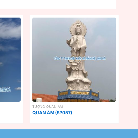
TƯỢNG QUAN ÂM
QUAN ÂM (SP057)