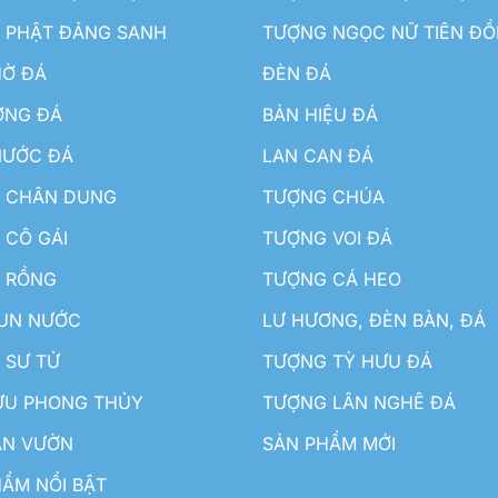
 PHẬT ĐẢNG SANH
TƯỢNG NGỌC NỮ TIÊN Đ
HỜ ĐÁ
ĐÈN ĐÁ
ƠNG ĐÁ
BẢN HIỆU ĐÁ
NƯỚC ĐÁ
LAN CAN ĐÁ
 CHÂN DUNG
TƯỢNG CHÚA
 CÔ GÁI
TƯỢNG VOI ĐÁ
 RỒNG
TƯỢNG CÁ HEO
HUN NƯỚC
LƯ HƯƠNG, ĐÈN BÀN, ĐÁ
 SƯ TỬ
TƯỢNG TỲ HƯU ĐÁ
ƯU PHONG THỦY
TƯỢNG LÂN NGHÊ ĐÁ
ÂN VƯỜN
SẢN PHẨM MỚI
ẨM NỔI BẬT