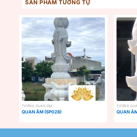
SẢN PHẨM TƯƠNG TỰ
TƯỢNG QUAN ÂM
TƯỢNG QU
QUAN ÂM (SP028)
QUAN ÂM 