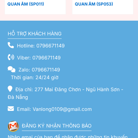
QUAN ÂM (SP011)
QUAN ÂM (SP053)
HỖ TRỢ KHÁCH HÀNG
Hotline: 0796671149
Viber: 0796671149
Zalo: 0796671149
Thời gian: 24/24 giờ
Địa chỉ: 277 Mai Đăng Chơn - Ngũ Hành Sơn -
Đà Nẵng
Email: Vanlong0109@gmail.com
ĐĂNG KÝ NHẬN THÔNG BÁO
Nhập emai của bạn để nhận được những tin khuyến