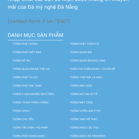
mãi của Đá mỹ nghệ Đà Nẵng
[contact-form-7 id="840"]
DANH MỤC SẢN PHẨM
TƯỢNG PHẬT ADIDA
TƯỢNG PHẬT THÍCH CA
TƯỢNG PHẬT NIẾT BÀN
TƯỢNG QUAN ÂM
TƯỢNG BỒ TÁC
TƯỢNG QUAN ÂM NGỰ LONG
TƯỢNG QUAN ÂM ĐẠI THẾ CHÍ
THIÊN THỦ THIÊN NHÃN – CHUẨN ĐỀ
TƯỢNG PHẬT DI LẶC
TƯỢNG THẬP BÁT LA HÁN
TƯỢNG PHẬT ĐỊA TẠNG
TƯỢNG KIM CANG
TƯỢNG 5 ANH EM KIỀU NHƯ TRẦN
TƯỢNG ĐẠT MA SƯ TỔ
TƯỢNG TỨ ĐẠI THIÊN VƯƠNG
TƯỢNG MẬT TÔNG
TƯỢNG SIVALI
TƯỢNG VƯỜN LÂM TỲ NY
TƯỢNG CHÚ TIỂU
TƯỢNG TAM THẾ PHẬT
TƯỢNG TIÊU DIỆN – HỘ PHÁP
TƯỢNG PHÚC LỘC THỌ
TƯỢNG PHẬT ĐẢNG SANH
TƯỢNG NGỌC NỮ TIÊN ĐỒNG