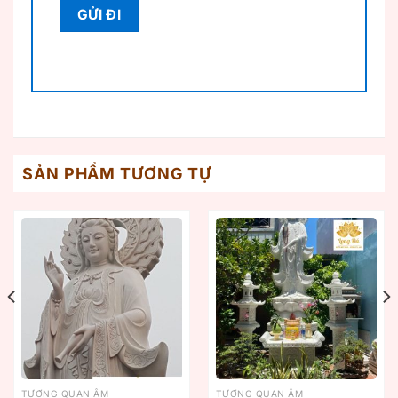
SẢN PHẨM TƯƠNG TỰ
TƯỢNG QUAN ÂM
TƯỢNG QUAN ÂM