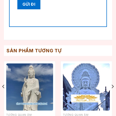
SẢN PHẨM TƯƠNG TỰ
TƯỢNG QUAN ÂM
TƯỢNG QUAN ÂM