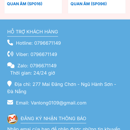
QUAN ÂM (SP016)
QUAN ÂM (SP096)
HỖ TRỢ KHÁCH HÀNG
Hotline: 0796671149
Viber: 0796671149
Zalo: 0796671149
Thời gian: 24/24 giờ
Địa chỉ: 277 Mai Đăng Chơn - Ngũ Hành Sơn -
Đà Nẵng
Email: Vanlong0109@gmail.com
ĐĂNG KÝ NHẬN THÔNG BÁO
Nhập emai của bạn để nhận được những tin khuyến