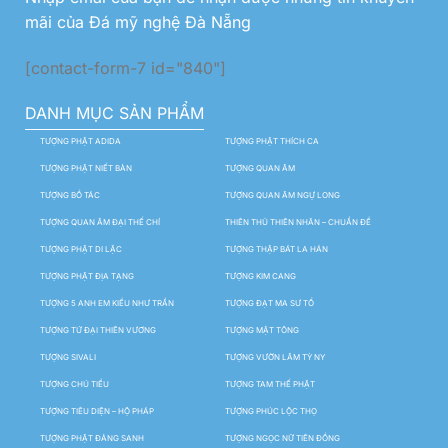
mãi của Đá mỹ nghệ Đà Nẵng
[contact-form-7 id="840"]
DANH MỤC SẢN PHẨM
TƯỢNG PHẬT ADIDA
TƯỢNG PHẬT THÍCH CA
TƯỢNG PHẬT NIẾT BÀN
TƯỢNG QUAN ÂM
TƯỢNG BỒ TÁC
TƯỢNG QUAN ÂM NGỰ LONG
TƯỢNG QUAN ÂM ĐẠI THẾ CHÍ
THIÊN THỦ THIÊN NHÃN – CHUẨN ĐỀ
TƯỢNG PHẬT DI LẶC
TƯỢNG THẬP BÁT LA HÁN
TƯỢNG PHẬT ĐỊA TẠNG
TƯỢNG KIM CANG
TƯỢNG 5 ANH EM KIỀU NHƯ TRẦN
TƯỢNG ĐẠT MA SƯ TỔ
TƯỢNG TỨ ĐẠI THIÊN VƯƠNG
TƯỢNG MẬT TÔNG
TƯỢNG SIVALI
TƯỢNG VƯỜN LÂM TỲ NY
TƯỢNG CHÚ TIỂU
TƯỢNG TAM THẾ PHẬT
TƯỢNG TIÊU DIỆN – HỘ PHÁP
TƯỢNG PHÚC LỘC THỌ
TƯỢNG PHẬT ĐẢNG SANH
TƯỢNG NGỌC NỮ TIÊN ĐỒNG