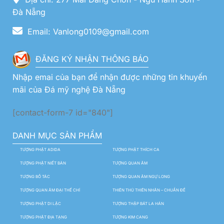
Đà Nẵng
Email: Vanlong0109@gmail.com
ĐĂNG KÝ NHẬN THÔNG BÁO
Nhập emai của bạn để nhận được những tin khuyến
mãi của Đá mỹ nghệ Đà Nẵng
[contact-form-7 id="840"]
DANH MỤC SẢN PHẨM
TƯỢNG PHẬT ADIDA
TƯỢNG PHẬT THÍCH CA
TƯỢNG PHẬT NIẾT BÀN
TƯỢNG QUAN ÂM
TƯỢNG BỒ TÁC
TƯỢNG QUAN ÂM NGỰ LONG
TƯỢNG QUAN ÂM ĐẠI THẾ CHÍ
THIÊN THỦ THIÊN NHÃN – CHUẨN ĐỀ
TƯỢNG PHẬT DI LẶC
TƯỢNG THẬP BÁT LA HÁN
TƯỢNG PHẬT ĐỊA TẠNG
TƯỢNG KIM CANG