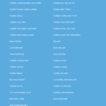
TƯỢNG 5 ANH EM KIỀU NHƯ TRẦN
TƯỢNG ĐẠT MA SƯ TỔ
TƯỢNG TỨ ĐẠI THIÊN VƯƠNG
TƯỢNG MẬT TÔNG
TƯỢNG SIVALI
TƯỢNG VƯỜN LÂM TỲ NY
TƯỢNG CHÚ TIỂU
TƯỢNG TAM THẾ PHẬT
TƯỢNG TIÊU DIỆN – HỘ PHÁP
TƯỢNG PHÚC LỘC THỌ
TƯỢNG PHẬT ĐẢNG SANH
TƯỢNG NGỌC NỮ TIÊN ĐỒNG
BÀN THỜ ĐÁ
ĐÈN ĐÁ
LƯ HƯƠNG ĐÁ
BẢN HIỆU ĐÁ
THÁP NƯỚC ĐÁ
LAN CAN ĐÁ
TƯỢNG CHÂN DUNG
TƯỢNG CHÚA
TƯỢNG CÔ GÁI
TƯỢNG VOI ĐÁ
TƯỢNG RỒNG
TƯỢNG CÁ HEO
ĐÀI PHUN NƯỚC
LƯ HƯƠNG, ĐÈN BÀN, ĐÁ
TƯỢNG SƯ TỬ
TƯỢNG TỲ HƯU ĐÁ
TÙY HƯU PHONG THỦY
TƯỢNG LÂN NGHÊ ĐÁ
ĐÈN SÂN VƯỜN
SẢN PHẨM MỚI
SẢN PHẨM NỔI BẬT