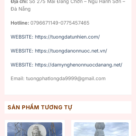
Địa chỉ:
Số 275 Mai Đăng Chơn – Ngũ Hành Sơn –
Đà Nẵng
Hotline:
0796671149-0775457465
WEBSITE: https://tuongdatunhien.com/
WEBSITE: https://tuongdanonnuoc.net.vn/
WEBSITE: https://damynghenonnuocdanang.net/
Email: tuongphatlongda9999@gmail.com
SẢN PHẨM TƯƠNG TỰ