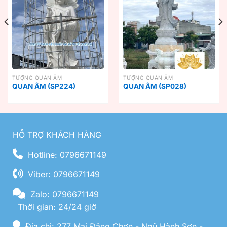
TƯỢNG QUAN ÂM
TƯỢNG QUAN ÂM
QUAN ÂM (SP224)
QUAN ÂM (SP028)
HỖ TRỢ KHÁCH HÀNG
Hotline: 0796671149
Viber: 0796671149
Zalo: 0796671149
Thời gian: 24/24 giờ
Địa chỉ: 277 Mai Đăng Chơn - Ngũ Hành Sơn -