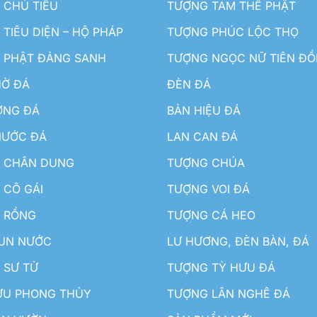
 CHÚ TIỂU
TƯỢNG TAM THẾ PHẬT
TIÊU DIỆN – HỘ PHÁP
TƯỢNG PHÚC LỘC THỌ
 PHẬT ĐẢNG SANH
TƯỢNG NGỌC NỮ TIÊN Đ
HỜ ĐÁ
ĐÈN ĐÁ
ƠNG ĐÁ
BẢN HIỆU ĐÁ
NƯỚC ĐÁ
LAN CAN ĐÁ
 CHÂN DUNG
TƯỢNG CHÚA
 CÔ GÁI
TƯỢNG VOI ĐÁ
 RỒNG
TƯỢNG CÁ HEO
HUN NƯỚC
LƯ HƯƠNG, ĐÈN BÀN, ĐÁ
 SƯ TỬ
TƯỢNG TỲ HƯU ĐÁ
ƯU PHONG THỦY
TƯỢNG LÂN NGHÊ ĐÁ