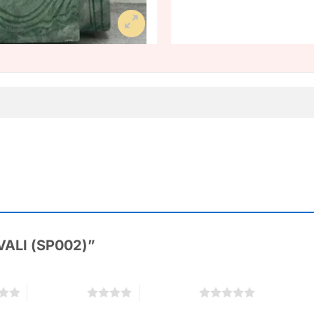
IVALI (SP002)”
4 trên 5 sao
5 trên 5 sao