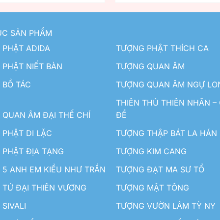
ỤC SẢN PHẨM
 PHẬT ADIDA
TƯỢNG PHẬT THÍCH CA
PHẬT NIẾT BÀN
TƯỢNG QUAN ÂM
 BỒ TÁC
TƯỢNG QUAN ÂM NGỰ LO
THIÊN THỦ THIÊN NHÃN –
QUAN ÂM ĐẠI THẾ CHÍ
ĐỀ
PHẬT DI LẶC
TƯỢNG THẬP BÁT LA HÁN
 PHẬT ĐỊA TẠNG
TƯỢNG KIM CANG
5 ANH EM KIỀU NHƯ TRẦN
TƯỢNG ĐẠT MA SƯ TỔ
TỨ ĐẠI THIÊN VƯƠNG
TƯỢNG MẬT TÔNG
SIVALI
TƯỢNG VƯỜN LÂM TỲ NY