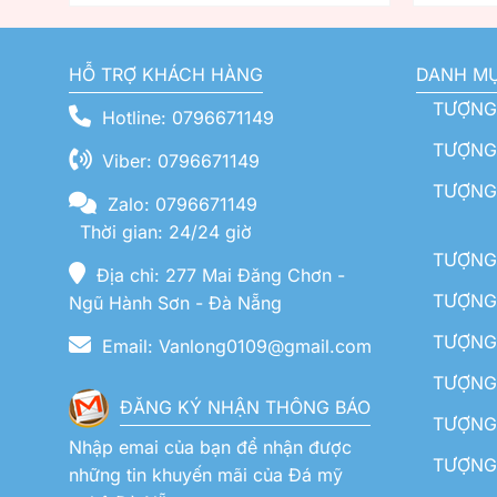
HỖ TRỢ KHÁCH HÀNG
DANH M
TƯỢNG
Hotline: 0796671149
TƯỢNG 
Viber: 0796671149
TƯỢNG
Zalo: 0796671149
Thời gian: 24/24 giờ
TƯỢNG 
Địa chỉ: 277 Mai Đăng Chơn -
TƯỢNG 
Ngũ Hành Sơn - Đà Nẵng
TƯỢNG
Email: Vanlong0109@gmail.com
TƯỢNG 
ĐĂNG KÝ NHẬN THÔNG BÁO
TƯỢNG 
Nhập emai của bạn để nhận được
TƯỢNG 
những tin khuyến mãi của Đá mỹ