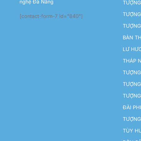
nghệ Đà Nẵng
TƯỢNG
TƯỢNG 
[contact-form-7 id="840"]
TƯỢNG
BÀN T
LƯ HƯ
THÁP 
TƯỢNG
TƯỢNG
TƯỢNG
ĐÀI P
TƯỢNG
TÙY H