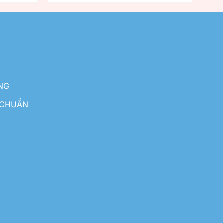
NG
 CHUẨN