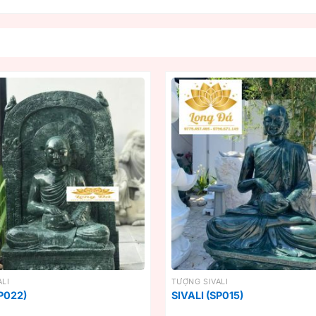
LI
TƯỢNG SIVALI
SP022)
SIVALI (SP015)