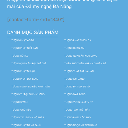
mãi của Đá mỹ nghệ Đà Nẵng
[contact-form-7 id="840"]
DANH MỤC SẢN PHẨM
TƯỢNG PHẬT ADIDA
TƯỢNG PHẬT THÍCH CA
TƯỢNG PHẬT NIẾT BÀN
TƯỢNG QUAN ÂM
TƯỢNG BỒ TÁC
TƯỢNG QUAN ÂM NGỰ LONG
TƯỢNG QUAN ÂM ĐẠI THẾ CHÍ
THIÊN THỦ THIÊN NHÃN – CHUẨN ĐỀ
TƯỢNG PHẬT DI LẶC
TƯỢNG THẬP BÁT LA HÁN
TƯỢNG PHẬT ĐỊA TẠNG
TƯỢNG KIM CANG
TƯỢNG 5 ANH EM KIỀU NHƯ TRẦN
TƯỢNG ĐẠT MA SƯ TỔ
TƯỢNG TỨ ĐẠI THIÊN VƯƠNG
TƯỢNG MẬT TÔNG
TƯỢNG SIVALI
TƯỢNG VƯỜN LÂM TỲ NY
TƯỢNG CHÚ TIỂU
TƯỢNG TAM THẾ PHẬT
TƯỢNG TIÊU DIỆN – HỘ PHÁP
TƯỢNG PHÚC LỘC THỌ
TƯỢNG PHẬT ĐẢNG SANH
TƯỢNG NGỌC NỮ TIÊN ĐỒNG