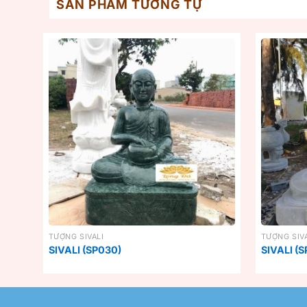
SẢN PHẨM TƯƠNG TỰ
TƯỢNG SIVALI
TƯỢNG SIVA
SIVALI (SP030)
SIVALI (