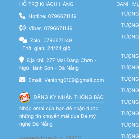
HỖ TRỢ KHÁCH HÀNG
DANH M
TƯỢNG
Hotline: 0796671149
TƯỢNG 
Viber: 0796671149
TƯỢNG
Zalo: 0796671149
Thời gian: 24/24 giờ
TƯỢNG 
Địa chỉ: 277 Mai Đăng Chơn -
TƯỢNG 
Ngũ Hành Sơn - Đà Nẵng
TƯỢNG
Email: Vanlong0109@gmail.com
TƯỢNG 
ĐĂNG KÝ NHẬN THÔNG BÁO
TƯỢNG 
Nhập emai của bạn để nhận được
TƯỢNG 
những tin khuyến mãi của Đá mỹ
nghệ Đà Nẵng
TƯỢNG
TƯỢNG 
[contact-form-7 id="840"]