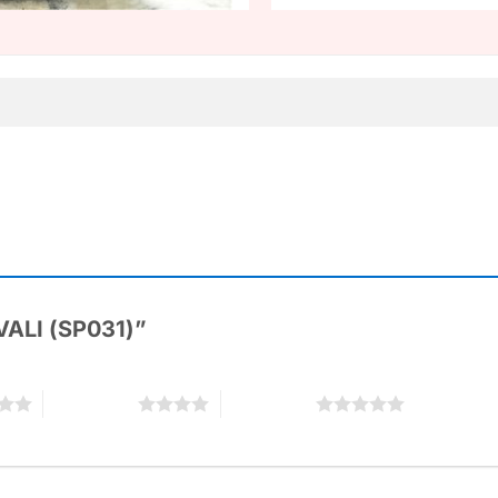
IVALI (SP031)”
4 trên 5 sao
5 trên 5 sao