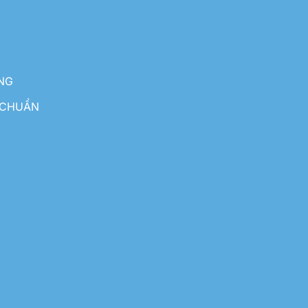
NG
 CHUẨN