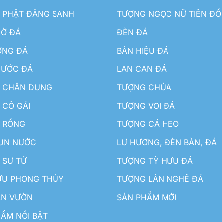
 PHẬT ĐẢNG SANH
TƯỢNG NGỌC NỮ TIÊN Đ
HỜ ĐÁ
ĐÈN ĐÁ
ƠNG ĐÁ
BẢN HIỆU ĐÁ
NƯỚC ĐÁ
LAN CAN ĐÁ
 CHÂN DUNG
TƯỢNG CHÚA
 CÔ GÁI
TƯỢNG VOI ĐÁ
 RỒNG
TƯỢNG CÁ HEO
HUN NƯỚC
LƯ HƯƠNG, ĐÈN BÀN, ĐÁ
 SƯ TỬ
TƯỢNG TỲ HƯU ĐÁ
ƯU PHONG THỦY
TƯỢNG LÂN NGHÊ ĐÁ
ÂN VƯỜN
SẢN PHẨM MỚI
ẨM NỔI BẬT