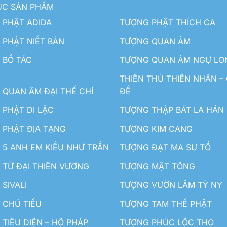
ỤC SẢN PHẨM
 PHẬT ADIDA
TƯỢNG PHẬT THÍCH CA
PHẬT NIẾT BÀN
TƯỢNG QUAN ÂM
 BỒ TÁC
TƯỢNG QUAN ÂM NGỰ LO
THIÊN THỦ THIÊN NHÃN –
QUAN ÂM ĐẠI THẾ CHÍ
ĐỀ
PHẬT DI LẶC
TƯỢNG THẬP BÁT LA HÁN
 PHẬT ĐỊA TẠNG
TƯỢNG KIM CANG
5 ANH EM KIỀU NHƯ TRẦN
TƯỢNG ĐẠT MA SƯ TỔ
TỨ ĐẠI THIÊN VƯƠNG
TƯỢNG MẬT TÔNG
SIVALI
TƯỢNG VƯỜN LÂM TỲ NY
 CHÚ TIỂU
TƯỢNG TAM THẾ PHẬT
TIÊU DIỆN – HỘ PHÁP
TƯỢNG PHÚC LỘC THỌ