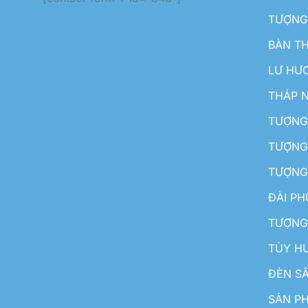
TƯỢNG
BÀN T
LƯ HƯ
THÁP 
TƯỢNG
TƯỢNG
TƯỢNG
ĐÀI P
TƯỢNG
TÙY H
ĐÈN S
SẢN PH