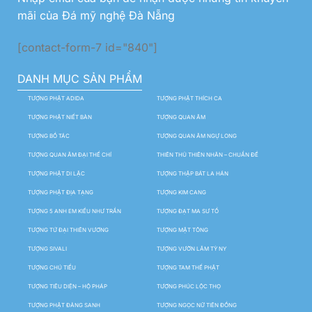
mãi của Đá mỹ nghệ Đà Nẵng
[contact-form-7 id="840"]
DANH MỤC SẢN PHẨM
TƯỢNG PHẬT ADIDA
TƯỢNG PHẬT THÍCH CA
TƯỢNG PHẬT NIẾT BÀN
TƯỢNG QUAN ÂM
TƯỢNG BỒ TÁC
TƯỢNG QUAN ÂM NGỰ LONG
TƯỢNG QUAN ÂM ĐẠI THẾ CHÍ
THIÊN THỦ THIÊN NHÃN – CHUẨN ĐỀ
TƯỢNG PHẬT DI LẶC
TƯỢNG THẬP BÁT LA HÁN
TƯỢNG PHẬT ĐỊA TẠNG
TƯỢNG KIM CANG
TƯỢNG 5 ANH EM KIỀU NHƯ TRẦN
TƯỢNG ĐẠT MA SƯ TỔ
TƯỢNG TỨ ĐẠI THIÊN VƯƠNG
TƯỢNG MẬT TÔNG
TƯỢNG SIVALI
TƯỢNG VƯỜN LÂM TỲ NY
TƯỢNG CHÚ TIỂU
TƯỢNG TAM THẾ PHẬT
TƯỢNG TIÊU DIỆN – HỘ PHÁP
TƯỢNG PHÚC LỘC THỌ
TƯỢNG PHẬT ĐẢNG SANH
TƯỢNG NGỌC NỮ TIÊN ĐỒNG