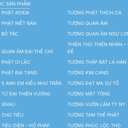
ỤC SẢN PHẨM
 PHẬT ADIDA
TƯỢNG PHẬT THÍCH CA
PHẬT NIẾT BÀN
TƯỢNG QUAN ÂM
 BỒ TÁC
TƯỢNG QUAN ÂM NGỰ LO
THIÊN THỦ THIÊN NHÃN –
QUAN ÂM ĐẠI THẾ CHÍ
ĐỀ
PHẬT DI LẶC
TƯỢNG THẬP BÁT LA HÁN
 PHẬT ĐỊA TẠNG
TƯỢNG KIM CANG
5 ANH EM KIỀU NHƯ TRẦN
TƯỢNG ĐẠT MA SƯ TỔ
TỨ ĐẠI THIÊN VƯƠNG
TƯỢNG MẬT TÔNG
SIVALI
TƯỢNG VƯỜN LÂM TỲ NY
 CHÚ TIỂU
TƯỢNG TAM THẾ PHẬT
TIÊU DIỆN – HỘ PHÁP
TƯỢNG PHÚC LỘC THỌ