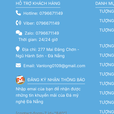
HỖ TRỢ KHÁCH HÀNG
DANH M
TƯỢNG
Hotline: 0796671149
TƯỢNG 
Viber: 0796671149
TƯỢNG
Zalo: 0796671149
Thời gian: 24/24 giờ
TƯỢNG 
Địa chỉ: 277 Mai Đăng Chơn -
TƯỢNG 
Ngũ Hành Sơn - Đà Nẵng
TƯỢNG
Email: Vanlong0109@gmail.com
TƯỢNG 
ĐĂNG KÝ NHẬN THÔNG BÁO
TƯỢNG 
Nhập emai của bạn để nhận được
TƯỢNG 
những tin khuyến mãi của Đá mỹ
nghệ Đà Nẵng
TƯỢNG
TƯỢNG 
[contact-form-7 id="840"]