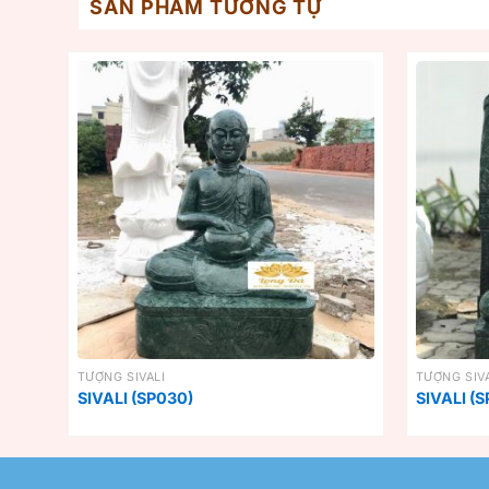
SẢN PHẨM TƯƠNG TỰ
TƯỢNG SIVALI
TƯỢNG SIVA
SIVALI (SP030)
SIVALI (