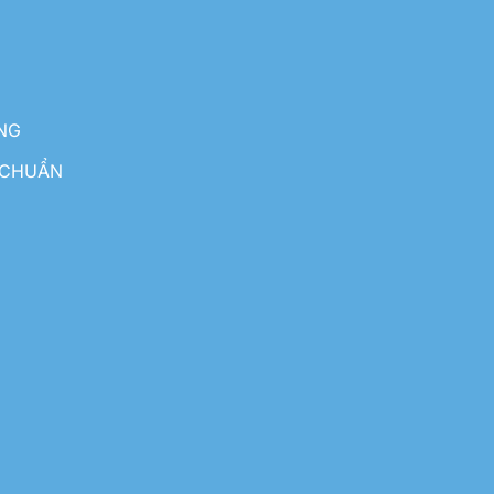
NG
 CHUẨN