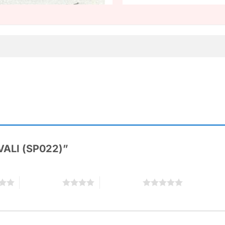
IVALI (SP022)”
4 trên 5 sao
5 trên 5 sao