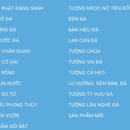
 PHẬT ĐẢNG SANH
TƯỢNG NGỌC NỮ TIÊN Đ
HỜ ĐÁ
ĐÈN ĐÁ
ƠNG ĐÁ
BẢN HIỆU ĐÁ
NƯỚC ĐÁ
LAN CAN ĐÁ
 CHÂN DUNG
TƯỢNG CHÚA
 CÔ GÁI
TƯỢNG VOI ĐÁ
 RỒNG
TƯỢNG CÁ HEO
HUN NƯỚC
LƯ HƯƠNG, ĐÈN BÀN, ĐÁ
 SƯ TỬ
TƯỢNG TỲ HƯU ĐÁ
ƯU PHONG THỦY
TƯỢNG LÂN NGHÊ ĐÁ
ÂN VƯỜN
SẢN PHẨM MỚI
ẨM NỔI BẬT