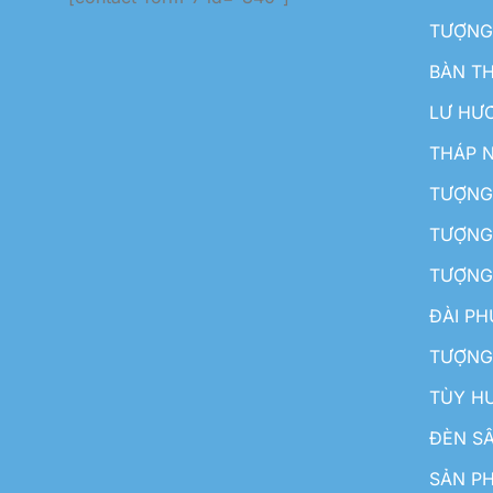
TƯỢNG
BÀN T
LƯ HƯ
THÁP 
TƯỢNG
TƯỢNG
TƯỢNG
ĐÀI P
TƯỢNG
TÙY H
ĐÈN S
SẢN PH