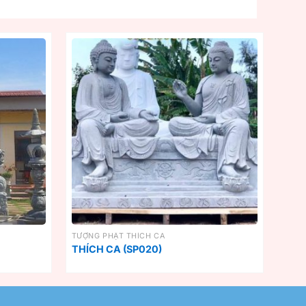
TƯỢNG PHẬT THÍCH CA
THÍCH CA (SP020)