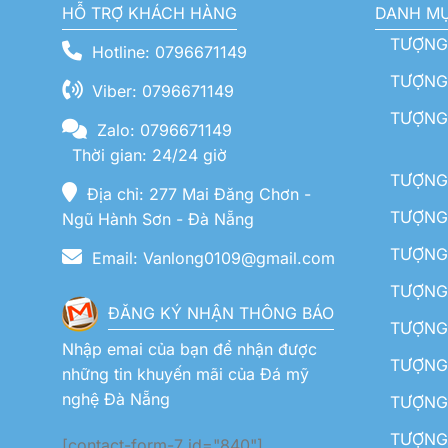
HỖ TRỢ KHÁCH HÀNG
DANH M
TƯỢNG
Hotline: 0796671149
TƯỢNG 
Viber: 0796671149
TƯỢNG
Zalo: 0796671149
Thời gian: 24/24 giờ
TƯỢNG 
Địa chỉ: 277 Mai Đăng Chơn -
TƯỢNG 
Ngũ Hành Sơn - Đà Nẵng
TƯỢNG
Email: Vanlong0109@gmail.com
TƯỢNG 
ĐĂNG KÝ NHẬN THÔNG BÁO
TƯỢNG 
Nhập emai của bạn để nhận được
TƯỢNG 
những tin khuyến mãi của Đá mỹ
nghệ Đà Nẵng
TƯỢNG
TƯỢNG 
[contact-form-7 id="840"]