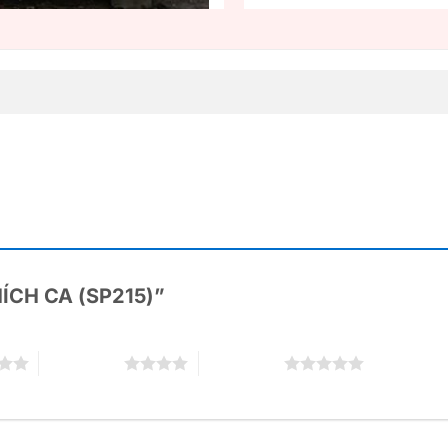
THÍCH CA (SP215)”
4 trên 5 sao
5 trên 5 sao