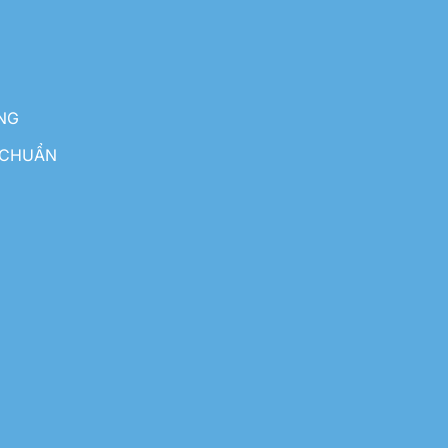
NG
 CHUẨN