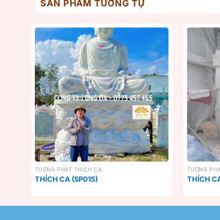
SẢN PHẨM TƯƠNG TỰ
TƯỢNG PHẬT THÍCH CA
TƯỢNG PHẬ
THÍCH CA (SP015)
THÍCH CA