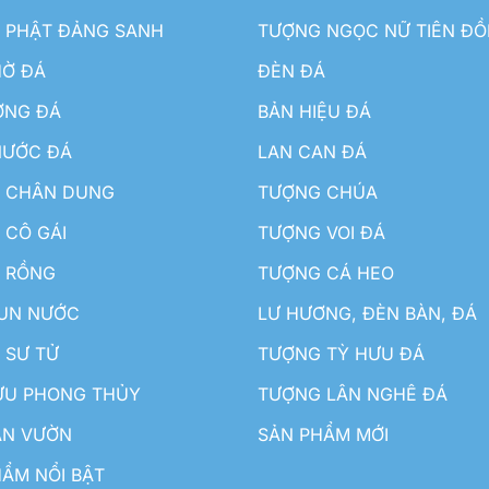
 PHẬT ĐẢNG SANH
TƯỢNG NGỌC NỮ TIÊN Đ
HỜ ĐÁ
ĐÈN ĐÁ
ƠNG ĐÁ
BẢN HIỆU ĐÁ
NƯỚC ĐÁ
LAN CAN ĐÁ
 CHÂN DUNG
TƯỢNG CHÚA
 CÔ GÁI
TƯỢNG VOI ĐÁ
 RỒNG
TƯỢNG CÁ HEO
HUN NƯỚC
LƯ HƯƠNG, ĐÈN BÀN, ĐÁ
 SƯ TỬ
TƯỢNG TỲ HƯU ĐÁ
ƯU PHONG THỦY
TƯỢNG LÂN NGHÊ ĐÁ
ÂN VƯỜN
SẢN PHẨM MỚI
ẨM NỔI BẬT