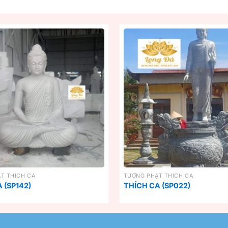
T THÍCH CA
TƯỢNG PHẬT THÍCH CA
 (SP142)
THÍCH CA (SP022)