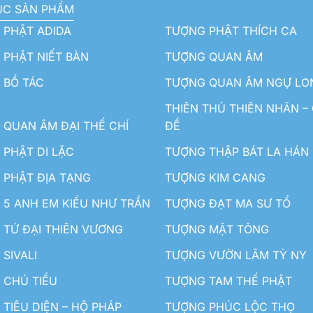
ỤC SẢN PHẨM
 PHẬT ADIDA
TƯỢNG PHẬT THÍCH CA
PHẬT NIẾT BÀN
TƯỢNG QUAN ÂM
 BỒ TÁC
TƯỢNG QUAN ÂM NGỰ LO
THIÊN THỦ THIÊN NHÃN –
QUAN ÂM ĐẠI THẾ CHÍ
ĐỀ
PHẬT DI LẶC
TƯỢNG THẬP BÁT LA HÁN
 PHẬT ĐỊA TẠNG
TƯỢNG KIM CANG
5 ANH EM KIỀU NHƯ TRẦN
TƯỢNG ĐẠT MA SƯ TỔ
TỨ ĐẠI THIÊN VƯƠNG
TƯỢNG MẬT TÔNG
SIVALI
TƯỢNG VƯỜN LÂM TỲ NY
 CHÚ TIỂU
TƯỢNG TAM THẾ PHẬT
TIÊU DIỆN – HỘ PHÁP
TƯỢNG PHÚC LỘC THỌ