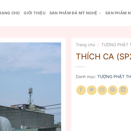
RANG CHỦ
GIỚI THIỆU
SẢN PHẨM ĐÁ MỸ NGHỆ
SẢN PHẨM N
Trang chủ
/
TƯỢNG PHẬT 
THÍCH CA (SP
Danh mục:
TƯỢNG PHẬT TH