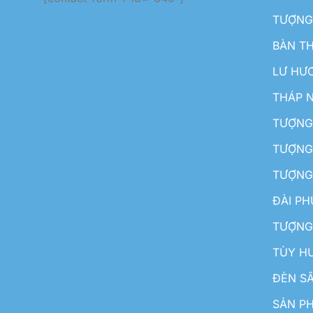
TƯỢNG
BÀN T
LƯ HƯ
THÁP 
TƯỢNG
TƯỢNG
TƯỢNG
ĐÀI P
TƯỢNG
TÙY H
ĐÈN S
SẢN PH