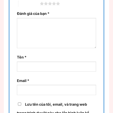
5 trên 5 sao
Đánh giá của bạn
*
Tên
*
Email
*
Lưu tên của tôi, email, và trang web
trong trình duyệt này cho lần bình luận kế