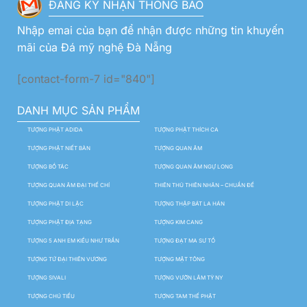
ĐĂNG KÝ NHẬN THÔNG BÁO
Nhập emai của bạn để nhận được những tin khuyến
mãi của Đá mỹ nghệ Đà Nẵng
[contact-form-7 id="840"]
DANH MỤC SẢN PHẨM
TƯỢNG PHẬT ADIDA
TƯỢNG PHẬT THÍCH CA
TƯỢNG PHẬT NIẾT BÀN
TƯỢNG QUAN ÂM
TƯỢNG BỒ TÁC
TƯỢNG QUAN ÂM NGỰ LONG
TƯỢNG QUAN ÂM ĐẠI THẾ CHÍ
THIÊN THỦ THIÊN NHÃN – CHUẨN ĐỀ
TƯỢNG PHẬT DI LẶC
TƯỢNG THẬP BÁT LA HÁN
TƯỢNG PHẬT ĐỊA TẠNG
TƯỢNG KIM CANG
TƯỢNG 5 ANH EM KIỀU NHƯ TRẦN
TƯỢNG ĐẠT MA SƯ TỔ
TƯỢNG TỨ ĐẠI THIÊN VƯƠNG
TƯỢNG MẬT TÔNG
TƯỢNG SIVALI
TƯỢNG VƯỜN LÂM TỲ NY
TƯỢNG CHÚ TIỂU
TƯỢNG TAM THẾ PHẬT