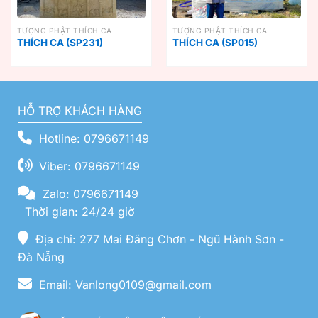
TƯỢNG PHẬT THÍCH CA
TƯỢNG PHẬT THÍCH CA
THÍCH CA (SP231)
THÍCH CA (SP015)
HỖ TRỢ KHÁCH HÀNG
Hotline: 0796671149
Viber: 0796671149
Zalo: 0796671149
Thời gian: 24/24 giờ
Địa chỉ: 277 Mai Đăng Chơn - Ngũ Hành Sơn -
Đà Nẵng
Email: Vanlong0109@gmail.com