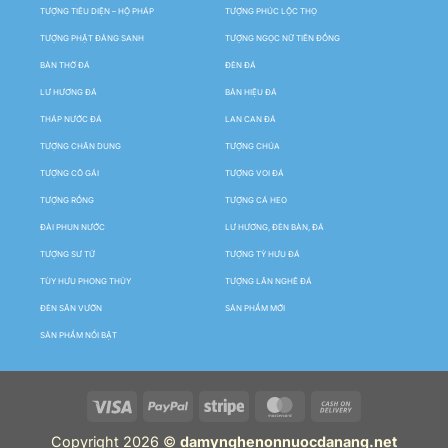
TƯỢNG TIÊU DIỆN – HỘ PHÁP
TƯỢNG PHÚC LỘC THỌ
TƯỢNG PHẬT ĐẢNG SANH
TƯỢNG NGỌC NỮ TIÊN ĐỒNG
BÀN THỜ ĐÁ
ĐÈN ĐÁ
LƯ HƯƠNG ĐÁ
BẢN HIỆU ĐÁ
THÁP NƯỚC ĐÁ
LAN CAN ĐÁ
TƯỢNG CHÂN DUNG
TƯỢNG CHÚA
TƯỢNG CÔ GÁI
TƯỢNG VOI ĐÁ
TƯỢNG RỒNG
TƯỢNG CÁ HEO
ĐÀI PHUN NƯỚC
LƯ HƯƠNG, ĐÈN BÀN, ĐÁ
TƯỢNG SƯ TỬ
TƯỢNG TỲ HƯU ĐÁ
TÙY HƯU PHONG THỦY
TƯỢNG LÂN NGHÊ ĐÁ
ĐÈN SÂN VƯỜN
SẢN PHẨM MỚI
SẢN PHẨM NỔI BẬT
Copyright 2026 ©
damynghenonnuocdanang.net