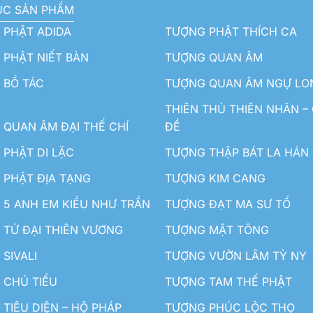
ỤC SẢN PHẨM
 PHẬT ADIDA
TƯỢNG PHẬT THÍCH CA
PHẬT NIẾT BÀN
TƯỢNG QUAN ÂM
 BỒ TÁC
TƯỢNG QUAN ÂM NGỰ LO
THIÊN THỦ THIÊN NHÃN –
QUAN ÂM ĐẠI THẾ CHÍ
ĐỀ
PHẬT DI LẶC
TƯỢNG THẬP BÁT LA HÁN
 PHẬT ĐỊA TẠNG
TƯỢNG KIM CANG
5 ANH EM KIỀU NHƯ TRẦN
TƯỢNG ĐẠT MA SƯ TỔ
TỨ ĐẠI THIÊN VƯƠNG
TƯỢNG MẬT TÔNG
SIVALI
TƯỢNG VƯỜN LÂM TỲ NY
 CHÚ TIỂU
TƯỢNG TAM THẾ PHẬT
TIÊU DIỆN – HỘ PHÁP
TƯỢNG PHÚC LỘC THỌ