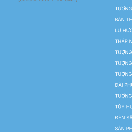
TƯỢNG
BÀN T
LƯ HƯ
THÁP 
TƯỢNG
TƯỢNG
TƯỢNG
ĐÀI P
TƯỢNG
TÙY H
ĐÈN S
SẢN PH