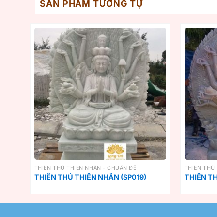
SẢN PHẨM TƯƠNG TỰ
THIÊN THỦ THIÊN NHÃN - CHUẨN ĐỀ
THIÊN THỦ
THIÊN THỦ THIÊN NHÃN (SP019)
THIÊN TH