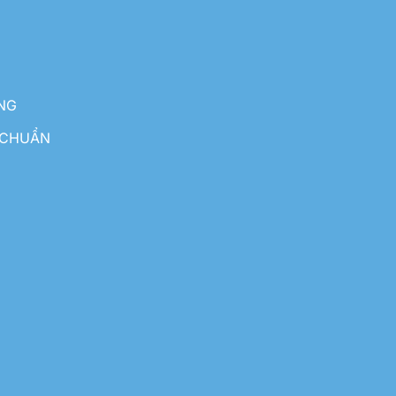
NG
 CHUẨN