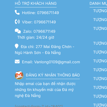
HỖ TRỢ KHÁCH HÀNG
DANH M
TƯỢNG
Hotline: 0796671149
TƯỢNG 
Viber: 0796671149
TƯỢNG
Zalo: 0796671149
Thời gian: 24/24 giờ
TƯỢNG 
Địa chỉ: 277 Mai Đăng Chơn -
TƯỢNG 
Ngũ Hành Sơn - Đà Nẵng
TƯỢNG
Email: Vanlong0109@gmail.com
TƯỢNG 
ĐĂNG KÝ NHẬN THÔNG BÁO
TƯỢNG 
Nhập emai của bạn để nhận được
TƯỢNG 
những tin khuyến mãi của Đá mỹ
nghệ Đà Nẵng
TƯỢNG
TƯỢNG 
[contact-form-7 id="840"]