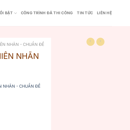
ỔI BẬT
CÔNG TRÌNH ĐÃ THI CÔNG
TIN TỨC
LIÊN HỆ
IÊN NHÃN - CHUẨN ĐỀ
HIÊN NHÃN
N NHÃN - CHUẨN ĐỀ