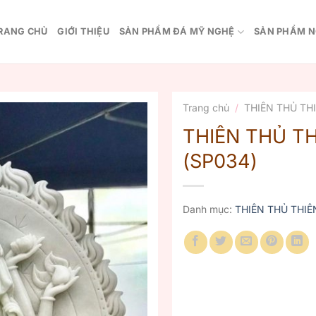
RANG CHỦ
GIỚI THIỆU
SẢN PHẨM ĐÁ MỸ NGHỆ
SẢN PHẨM N
Trang chủ
/
THIÊN THỦ TH
THIÊN THỦ T
(SP034)
Danh mục:
THIÊN THỦ THIÊ