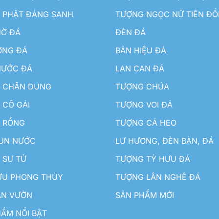
 PHẬT ĐẢNG SANH
TƯỢNG NGỌC NỮ TIÊN Đ
HỜ ĐÁ
ĐÈN ĐÁ
ƠNG ĐÁ
BẢN HIỆU ĐÁ
NƯỚC ĐÁ
LAN CAN ĐÁ
 CHÂN DUNG
TƯỢNG CHÚA
 CÔ GÁI
TƯỢNG VOI ĐÁ
 RỒNG
TƯỢNG CÁ HEO
HUN NƯỚC
LƯ HƯƠNG, ĐÈN BÀN, ĐÁ
 SƯ TỬ
TƯỢNG TỲ HƯU ĐÁ
ƯU PHONG THỦY
TƯỢNG LÂN NGHÊ ĐÁ
ÂN VƯỜN
SẢN PHẨM MỚI
ẨM NỔI BẬT