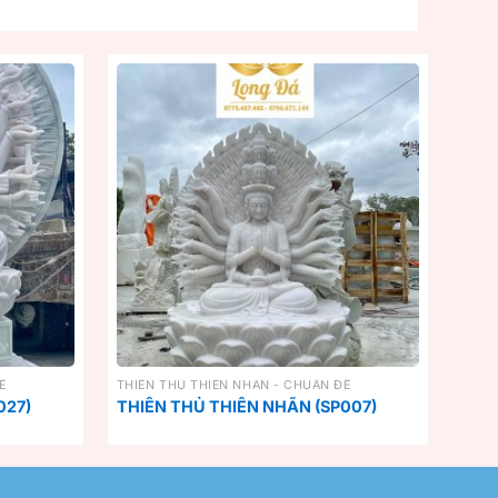
Ề
THIÊN THỦ THIÊN NHÃN - CHUẨN ĐỀ
027)
THIÊN THỦ THIÊN NHÃN (SP007)