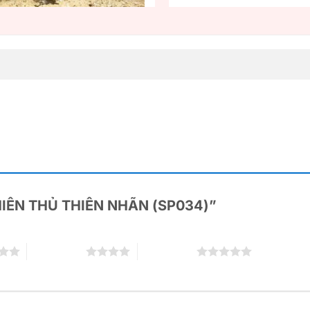
“THIÊN THỦ THIÊN NHÃN (SP034)”
4 trên 5 sao
5 trên 5 sao