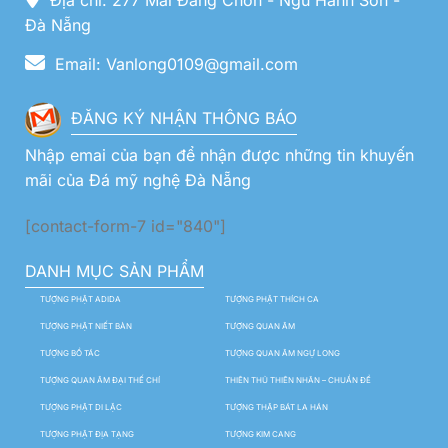
Đà Nẵng
Email: Vanlong0109@gmail.com
ĐĂNG KÝ NHẬN THÔNG BÁO
Nhập emai của bạn để nhận được những tin khuyến
mãi của Đá mỹ nghệ Đà Nẵng
[contact-form-7 id="840"]
DANH MỤC SẢN PHẨM
TƯỢNG PHẬT ADIDA
TƯỢNG PHẬT THÍCH CA
TƯỢNG PHẬT NIẾT BÀN
TƯỢNG QUAN ÂM
TƯỢNG BỒ TÁC
TƯỢNG QUAN ÂM NGỰ LONG
TƯỢNG QUAN ÂM ĐẠI THẾ CHÍ
THIÊN THỦ THIÊN NHÃN – CHUẨN ĐỀ
TƯỢNG PHẬT DI LẶC
TƯỢNG THẬP BÁT LA HÁN
TƯỢNG PHẬT ĐỊA TẠNG
TƯỢNG KIM CANG