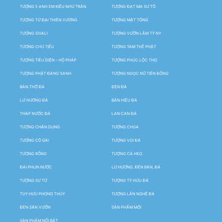
TƯỢNG 5 ANH EM KIỀU NHƯ TRẦN
TƯỢNG ĐẠT MA SƯ TỔ
TƯỢNG TỨ ĐẠI THIÊN VƯƠNG
TƯỢNG MẬT TÔNG
TƯỢNG SIVALI
TƯỢNG VƯỜN LÂM TỲ NY
TƯỢNG CHÚ TIỂU
TƯỢNG TAM THẾ PHẬT
TƯỢNG TIÊU DIỆN – HỘ PHÁP
TƯỢNG PHÚC LỘC THỌ
TƯỢNG PHẬT ĐẢNG SANH
TƯỢNG NGỌC NỮ TIÊN ĐỒNG
BÀN THỜ ĐÁ
ĐÈN ĐÁ
LƯ HƯƠNG ĐÁ
BẢN HIỆU ĐÁ
THÁP NƯỚC ĐÁ
LAN CAN ĐÁ
TƯỢNG CHÂN DUNG
TƯỢNG CHÚA
TƯỢNG CÔ GÁI
TƯỢNG VOI ĐÁ
TƯỢNG RỒNG
TƯỢNG CÁ HEO
ĐÀI PHUN NƯỚC
LƯ HƯƠNG, ĐÈN BÀN, ĐÁ
TƯỢNG SƯ TỬ
TƯỢNG TỲ HƯU ĐÁ
TÙY HƯU PHONG THỦY
TƯỢNG LÂN NGHÊ ĐÁ
ĐÈN SÂN VƯỜN
SẢN PHẨM MỚI
SẢN PHẨM NỔI BẬT