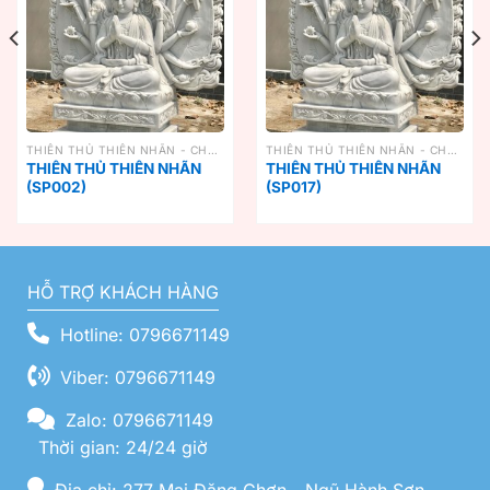
THIÊN THỦ THIÊN NHÃN - CHUẨN ĐỀ
THIÊN THỦ THIÊN NHÃN - CHUẨN ĐỀ
THIÊN THỦ THIÊN NHÃN
THIÊN THỦ THIÊN NHÃN
(SP002)
(SP017)
HỖ TRỢ KHÁCH HÀNG
Hotline: 0796671149
Viber: 0796671149
Zalo: 0796671149
Thời gian: 24/24 giờ
Địa chỉ: 277 Mai Đăng Chơn - Ngũ Hành Sơn -