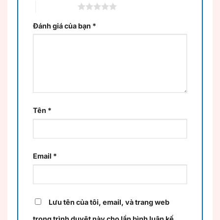
5 trên 5 sao
Đánh giá của bạn
*
Tên
*
Email
*
Lưu tên của tôi, email, và trang web
trong trình duyệt này cho lần bình luận kế