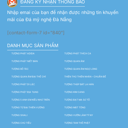
ĐĂNG KÝ NHẬN THÔNG BÁO
Nhập emai của bạn để nhận được những tin khuyến
mãi của Đá mỹ nghệ Đà Nẵng
[contact-form-7 id="840"]
DANH MỤC SẢN PHẨM
TƯỢNG PHẬT ADIDA
TƯỢNG PHẬT THÍCH CA
TƯỢNG PHẬT NIẾT BÀN
TƯỢNG QUAN ÂM
TƯỢNG BỒ TÁC
TƯỢNG QUAN ÂM NGỰ LONG
TƯỢNG QUAN ÂM ĐẠI THẾ CHÍ
THIÊN THỦ THIÊN NHÃN – CHUẨN ĐỀ
TƯỢNG PHẬT DI LẶC
TƯỢNG THẬP BÁT LA HÁN
TƯỢNG PHẬT ĐỊA TẠNG
TƯỢNG KIM CANG
TƯỢNG 5 ANH EM KIỀU NHƯ TRẦN
TƯỢNG ĐẠT MA SƯ TỔ
TƯỢNG TỨ ĐẠI THIÊN VƯƠNG
TƯỢNG MẬT TÔNG
TƯỢNG SIVALI
TƯỢNG VƯỜN LÂM TỲ NY
TƯỢNG CHÚ TIỂU
TƯỢNG TAM THẾ PHẬT