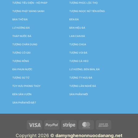
TƯỢNG TIÊU DIỆN – HỘ PHÁP
TƯỢNG PHÚC LỘC THỌ
TƯỢNG PHẬT ĐẢNG SANH
TƯỢNG NGỌC NỮ TIÊN ĐỒNG
BÀN THỜ ĐÁ
ĐÈN ĐÁ
LƯ HƯƠNG ĐÁ
BẢN HIỆU ĐÁ
THÁP NƯỚC ĐÁ
LAN CAN ĐÁ
TƯỢNG CHÂN DUNG
TƯỢNG CHÚA
TƯỢNG CÔ GÁI
TƯỢNG VOI ĐÁ
TƯỢNG RỒNG
TƯỢNG CÁ HEO
ĐÀI PHUN NƯỚC
LƯ HƯƠNG, ĐÈN BÀN, ĐÁ
TƯỢNG SƯ TỬ
TƯỢNG TỲ HƯU ĐÁ
TÙY HƯU PHONG THỦY
TƯỢNG LÂN NGHÊ ĐÁ
ĐÈN SÂN VƯỜN
SẢN PHẨM MỚI
SẢN PHẨM NỔI BẬT
Copyright 2026 ©
damynghenonnuocdanang.net