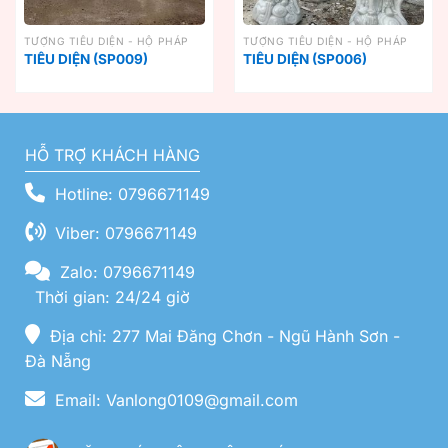
TƯỢNG TIÊU DIỆN - HỘ PHÁP
TƯỢNG TIÊU DIỆN - HỘ PHÁP
TIÊU DIỆN (SP009)
TIÊU DIỆN (SP006)
HỖ TRỢ KHÁCH HÀNG
Hotline: 0796671149
Viber: 0796671149
Zalo: 0796671149
Thời gian: 24/24 giờ
Địa chỉ: 277 Mai Đăng Chơn - Ngũ Hành Sơn -
Đà Nẵng
Email: Vanlong0109@gmail.com