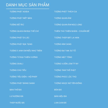
DANH MỤC SẢN PHẨM
TƯỢNG PHẬT ADIDA
TƯỢNG PHẬT THÍCH CA
TƯỢNG PHẬT NIẾT BÀN
TƯỢNG QUAN ÂM
TƯỢNG BỒ TÁC
TƯỢNG QUAN ÂM NGỰ LONG
TƯỢNG QUAN ÂM ĐẠI THẾ CHÍ
THIÊN THỦ THIÊN NHÃN – CHUẨN ĐỀ
TƯỢNG PHẬT DI LẶC
TƯỢNG THẬP BÁT LA HÁN
TƯỢNG PHẬT ĐỊA TẠNG
TƯỢNG KIM CANG
TƯỢNG 5 ANH EM KIỀU NHƯ TRẦN
TƯỢNG ĐẠT MA SƯ TỔ
TƯỢNG TỨ ĐẠI THIÊN VƯƠNG
TƯỢNG MẬT TÔNG
TƯỢNG SIVALI
TƯỢNG VƯỜN LÂM TỲ NY
TƯỢNG CHÚ TIỂU
TƯỢNG TAM THẾ PHẬT
TƯỢNG TIÊU DIỆN – HỘ PHÁP
TƯỢNG PHÚC LỘC THỌ
TƯỢNG PHẬT ĐẢNG SANH
TƯỢNG NGỌC NỮ TIÊN ĐỒNG
BÀN THỜ ĐÁ
ĐÈN ĐÁ
LƯ HƯƠNG ĐÁ
BẢN HIỆU ĐÁ
THÁP NƯỚC ĐÁ
LAN CAN ĐÁ