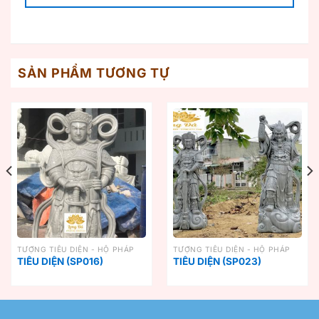
SẢN PHẨM TƯƠNG TỰ
TƯỢNG TIÊU DIỆN - HỘ PHÁP
TƯỢNG TIÊU DIỆN - HỘ PHÁP
TIÊU DIỆN (SP016)
TIÊU DIỆN (SP023)