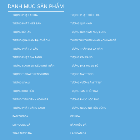
DANH MỤC SẢN PHẨM
TƯỢNG PHẬT ADIDA
TƯỢNG PHẬT THÍCH CA
TƯỢNG PHẬT NIẾT BÀN
TƯỢNG QUAN ÂM
TƯỢNG BỒ TÁC
TƯỢNG QUAN ÂM NGỰ LONG
TƯỢNG QUAN ÂM ĐẠI THẾ CHÍ
THIÊN THỦ THIÊN NHÃN – CHUẨN ĐỀ
TƯỢNG PHẬT DI LẶC
TƯỢNG THẬP BÁT LA HÁN
TƯỢNG PHẬT ĐỊA TẠNG
TƯỢNG KIM CANG
TƯỢNG 5 ANH EM KIỀU NHƯ TRẦN
TƯỢNG ĐẠT MA SƯ TỔ
TƯỢNG TỨ ĐẠI THIÊN VƯƠNG
TƯỢNG MẬT TÔNG
TƯỢNG SIVALI
TƯỢNG VƯỜN LÂM TỲ NY
TƯỢNG CHÚ TIỂU
TƯỢNG TAM THẾ PHẬT
TƯỢNG TIÊU DIỆN – HỘ PHÁP
TƯỢNG PHÚC LỘC THỌ
TƯỢNG PHẬT ĐẢNG SANH
TƯỢNG NGỌC NỮ TIÊN ĐỒNG
BÀN THỜ ĐÁ
ĐÈN ĐÁ
LƯ HƯƠNG ĐÁ
BẢN HIỆU ĐÁ
THÁP NƯỚC ĐÁ
LAN CAN ĐÁ