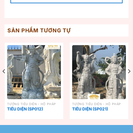
SẢN PHẨM TƯƠNG TỰ
TƯỢNG TIÊU DIỆN - HỘ PHÁP
TƯỢNG TIÊU DIỆN - HỘ PHÁP
TIÊU DIỆN (SP012)
TIÊU DIỆN (SP021)