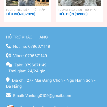
TƯỢNG TIÊU DIỆN - HỘ PHÁP
TƯỢNG TIÊU DIỆN - HỘ PHÁP
TIÊU DIỆN (SP026)
TIÊU DIỆN (SP006)
HỖ TRỢ KHÁCH HÀNG
Hotline: 0796671149
Viber: 0796671149
Zalo: 0796671149
Thời gian: 24/24 giờ
Địa chỉ: 277 Mai Đăng Chơn - Ngũ Hành Sơn -
Đà Nẵng
Email: Vanlong0109@gmail.com