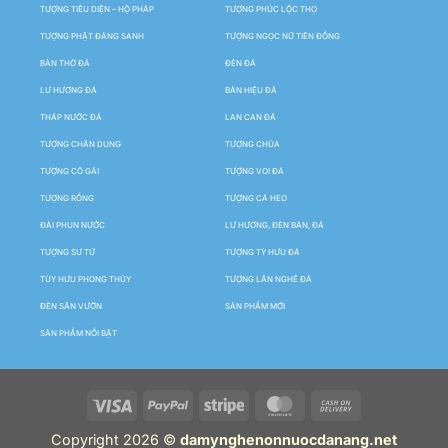
TƯỢNG TIÊU DIỆN – HỘ PHÁP
TƯỢNG PHÚC LỘC THỌ
TƯỢNG PHẬT ĐẢNG SANH
TƯỢNG NGỌC NỮ TIÊN ĐỒNG
BÀN THỜ ĐÁ
ĐÈN ĐÁ
LƯ HƯƠNG ĐÁ
BẢN HIỆU ĐÁ
THÁP NƯỚC ĐÁ
LAN CAN ĐÁ
TƯỢNG CHÂN DUNG
TƯỢNG CHÚA
TƯỢNG CÔ GÁI
TƯỢNG VOI ĐÁ
TƯỢNG RỒNG
TƯỢNG CÁ HEO
ĐÀI PHUN NƯỚC
LƯ HƯƠNG, ĐÈN BÀN, ĐÁ
TƯỢNG SƯ TỬ
TƯỢNG TỲ HƯU ĐÁ
TÙY HƯU PHONG THỦY
TƯỢNG LÂN NGHÊ ĐÁ
ĐÈN SÂN VƯỜN
SẢN PHẨM MỚI
SẢN PHẨM NỔI BẬT
Copyright 2026 ©
damynghenonnuocdanang.net