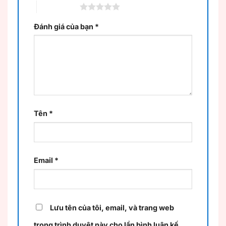
5 trên 5 sao
Đánh giá của bạn
*
Tên
*
Email
*
Lưu tên của tôi, email, và trang web
trong trình duyệt này cho lần bình luận kế