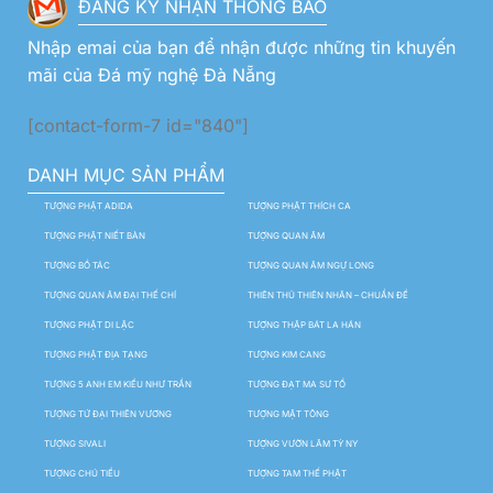
ĐĂNG KÝ NHẬN THÔNG BÁO
Nhập emai của bạn để nhận được những tin khuyến
mãi của Đá mỹ nghệ Đà Nẵng
[contact-form-7 id="840"]
DANH MỤC SẢN PHẨM
TƯỢNG PHẬT ADIDA
TƯỢNG PHẬT THÍCH CA
TƯỢNG PHẬT NIẾT BÀN
TƯỢNG QUAN ÂM
TƯỢNG BỒ TÁC
TƯỢNG QUAN ÂM NGỰ LONG
TƯỢNG QUAN ÂM ĐẠI THẾ CHÍ
THIÊN THỦ THIÊN NHÃN – CHUẨN ĐỀ
TƯỢNG PHẬT DI LẶC
TƯỢNG THẬP BÁT LA HÁN
TƯỢNG PHẬT ĐỊA TẠNG
TƯỢNG KIM CANG
TƯỢNG 5 ANH EM KIỀU NHƯ TRẦN
TƯỢNG ĐẠT MA SƯ TỔ
TƯỢNG TỨ ĐẠI THIÊN VƯƠNG
TƯỢNG MẬT TÔNG
TƯỢNG SIVALI
TƯỢNG VƯỜN LÂM TỲ NY
TƯỢNG CHÚ TIỂU
TƯỢNG TAM THẾ PHẬT