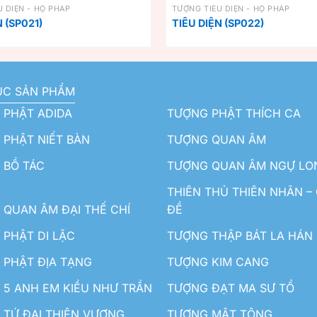
 DIỆN - HỘ PHÁP
TƯỢNG TIÊU DIỆN - HỘ PHÁP
N (SP021)
TIÊU DIỆN (SP022)
ỤC SẢN PHẨM
 PHẬT ADIDA
TƯỢNG PHẬT THÍCH CA
PHẬT NIẾT BÀN
TƯỢNG QUAN ÂM
 BỒ TÁC
TƯỢNG QUAN ÂM NGỰ LO
THIÊN THỦ THIÊN NHÃN –
QUAN ÂM ĐẠI THẾ CHÍ
ĐỀ
PHẬT DI LẶC
TƯỢNG THẬP BÁT LA HÁN
 PHẬT ĐỊA TẠNG
TƯỢNG KIM CANG
5 ANH EM KIỀU NHƯ TRẦN
TƯỢNG ĐẠT MA SƯ TỔ
TỨ ĐẠI THIÊN VƯƠNG
TƯỢNG MẬT TÔNG