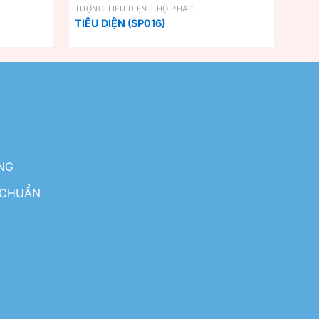
TƯỢNG TIÊU DIỆN - HỘ PHÁP
TIÊU DIỆN (SP016)
NG
 CHUẨN