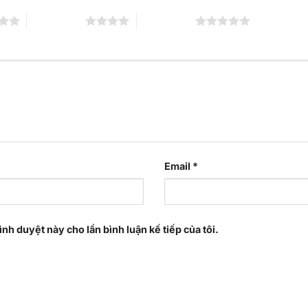
4 trên 5 sao
5 trên 5 sao
Email
*
ình duyệt này cho lần bình luận kế tiếp của tôi.