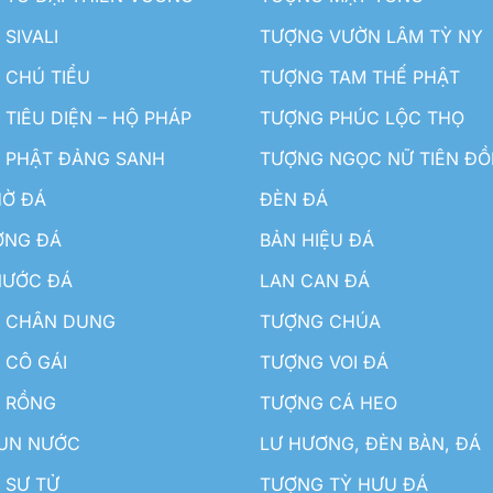
SIVALI
TƯỢNG VƯỜN LÂM TỲ NY
 CHÚ TIỂU
TƯỢNG TAM THẾ PHẬT
TIÊU DIỆN – HỘ PHÁP
TƯỢNG PHÚC LỘC THỌ
 PHẬT ĐẢNG SANH
TƯỢNG NGỌC NỮ TIÊN Đ
HỜ ĐÁ
ĐÈN ĐÁ
ƠNG ĐÁ
BẢN HIỆU ĐÁ
NƯỚC ĐÁ
LAN CAN ĐÁ
 CHÂN DUNG
TƯỢNG CHÚA
 CÔ GÁI
TƯỢNG VOI ĐÁ
 RỒNG
TƯỢNG CÁ HEO
HUN NƯỚC
LƯ HƯƠNG, ĐÈN BÀN, ĐÁ
 SƯ TỬ
TƯỢNG TỲ HƯU ĐÁ