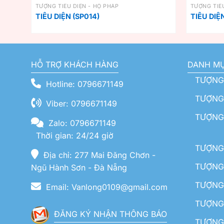
TƯỢNG TIÊU DIỆN - HỘ PHÁP
TƯỢNG TIÊU
TIÊU DIỆN (SP014)
TIÊU DIỆ
HỖ TRỢ KHÁCH HÀNG
DANH M
TƯỢNG
Hotline: 0796671149
TƯỢNG 
Viber: 0796671149
TƯỢNG
Zalo: 0796671149
Thời gian: 24/24 giờ
TƯỢNG 
Địa chỉ: 277 Mai Đăng Chơn -
TƯỢNG 
Ngũ Hành Sơn - Đà Nẵng
TƯỢNG
Email: Vanlong0109@gmail.com
TƯỢNG 
ĐĂNG KÝ NHẬN THÔNG BÁO
TƯỢNG 