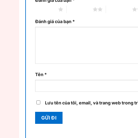
Đánh giá của bạn
*
1 trên 5 sao
2 trên 5 sao
3 trên 5 sao
Đánh giá của bạn
*
Tên
*
Lưu tên của tôi, email, và trang web trong tr