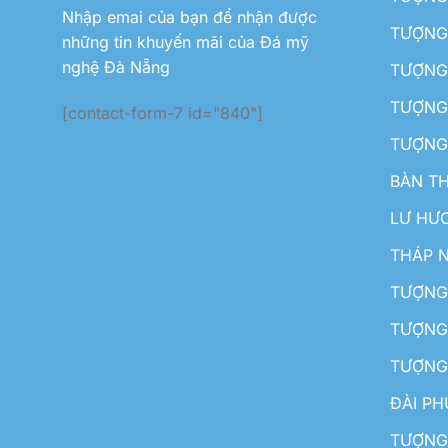
Nhập emai của bạn để nhận được
TƯỢNG 
những tin khuyến mãi của Đá mỹ
nghệ Đà Nẵng
TƯỢNG
TƯỢNG 
[contact-form-7 id="840"]
TƯỢNG
BÀN T
LƯ HƯ
THÁP 
TƯỢNG
TƯỢNG
TƯỢNG
ĐÀI P
TƯỢNG