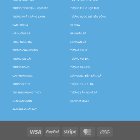
TƯỢNG TIÊU DIỆN – HỘ PHÁP
TƯỢNG PHÚC LỘC THỌ
TƯỢNG PHẬT ĐẢNG SANH
TƯỢNG NGỌC NỮ TIÊN ĐỒNG
BÀN THỜ ĐÁ
ĐÈN ĐÁ
LƯ HƯƠNG ĐÁ
BẢN HIỆU ĐÁ
THÁP NƯỚC ĐÁ
LAN CAN ĐÁ
TƯỢNG CHÂN DUNG
TƯỢNG CHÚA
TƯỢNG CÔ GÁI
TƯỢNG VOI ĐÁ
TƯỢNG RỒNG
TƯỢNG CÁ HEO
ĐÀI PHUN NƯỚC
LƯ HƯƠNG, ĐÈN BÀN, ĐÁ
TƯỢNG SƯ TỬ
TƯỢNG TỲ HƯU ĐÁ
TÙY HƯU PHONG THỦY
TƯỢNG LÂN NGHÊ ĐÁ
ĐÈN SÂN VƯỜN
SẢN PHẨM MỚI
SẢN PHẨM NỔI BẬT