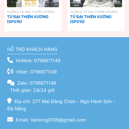
TƯỢNG TỨ ĐẠI THIÊN VƯƠNG
TƯỢNG TỨ ĐẠI THIÊN VƯƠNG
TỨ ĐẠI THIÊN VƯƠNG
TỨ ĐẠI THIÊN VƯƠNG
(SP016)
(SP015)
HỖ TRỢ KHÁCH HÀNG
Hotline: 0796671149
Viber: 0796671149
Zalo: 0796671149
Thời gian: 24/24 giờ
Địa chỉ: 277 Mai Đăng Chơn - Ngũ Hành Sơn -
Đà Nẵng
Email: Vanlong0109@gmail.com