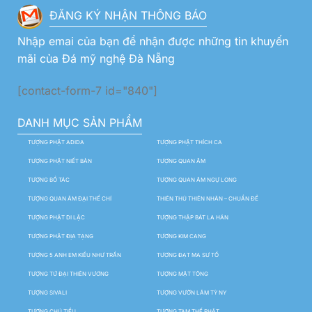
ĐĂNG KÝ NHẬN THÔNG BÁO
Nhập emai của bạn để nhận được những tin khuyến
mãi của Đá mỹ nghệ Đà Nẵng
[contact-form-7 id="840"]
DANH MỤC SẢN PHẨM
TƯỢNG PHẬT ADIDA
TƯỢNG PHẬT THÍCH CA
TƯỢNG PHẬT NIẾT BÀN
TƯỢNG QUAN ÂM
TƯỢNG BỒ TÁC
TƯỢNG QUAN ÂM NGỰ LONG
TƯỢNG QUAN ÂM ĐẠI THẾ CHÍ
THIÊN THỦ THIÊN NHÃN – CHUẨN ĐỀ
TƯỢNG PHẬT DI LẶC
TƯỢNG THẬP BÁT LA HÁN
TƯỢNG PHẬT ĐỊA TẠNG
TƯỢNG KIM CANG
TƯỢNG 5 ANH EM KIỀU NHƯ TRẦN
TƯỢNG ĐẠT MA SƯ TỔ
TƯỢNG TỨ ĐẠI THIÊN VƯƠNG
TƯỢNG MẬT TÔNG
TƯỢNG SIVALI
TƯỢNG VƯỜN LÂM TỲ NY
TƯỢNG CHÚ TIỂU
TƯỢNG TAM THẾ PHẬT