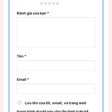
5 trên 5 sao
Đánh giá của bạn
*
Tên
*
Email
*
Lưu tên của tôi, email, và trang web
trong trình duyệt này cho lần bình luận kế